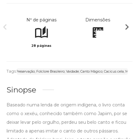
Nº de páginas
Dimensões
28 páginas
Col
Tags:
 Floresta; Preservação; Folclore Brasileiro; Vaidade; Canto Mágico; Cacicus cela; Maria
Sinopse
Baseado numa lenda de origem indígena, o livro conta
como o xexéu, conhecido também como Japiim, por se
deixar levar pelo orgulho, perdeu seu belo canto e ficou
limitado a apenas imitar o canto de outros pássaros.