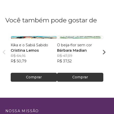
Você também pode gostar de
Kika e o Sabiá Sabido
O beija-flor sem cor
A Nat
Cristina Lemos
Bárbara Madian
Luiz 
R$ 64,16
R$ 47,39
Dama
R$ 94
R$ 50,79
R$ 37,52
R$ 75
Comprar
Comprar
NOSSA MISSÃO