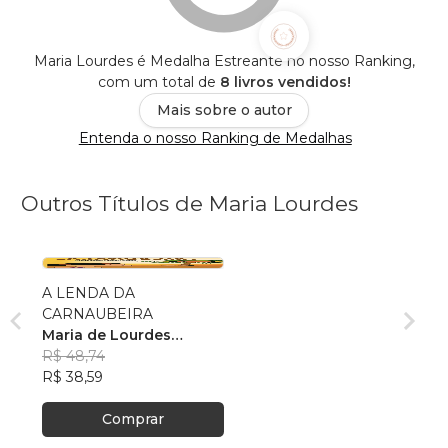
Maria Lourdes é Medalha Estreante no nosso Ranking,
com um total de
8 livros vendidos!
Mais sobre o autor
Entenda o nosso Ranking de Medalhas
Outros Títulos de Maria Lourdes
A LENDA DA
CARNAUBEIRA
Maria de Lourdes
Rebouças de Oliveira
R$ 48,74
R$ 38,59
Comprar