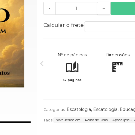
-
+
Calcular o frete
Nº de páginas
Dimensões
52 páginas
Escatologia
,
Escatologia
,
Educaç
Categorias:
Tags:
Nova Jerusalém
Reino de Deus
Apocalipse 21 