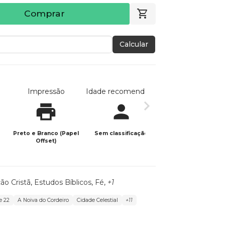
Comprar
Calcular
Impressão
Idade recomendada
Data de publicaç
Preto e Branco (Papel
Sem classificação
11/11/2025
Offset)
ão Cristã
,
Estudos Bíblicos
,
Fé
,
+1
e 22
A Noiva do Cordeiro
Cidade Celestial
+11