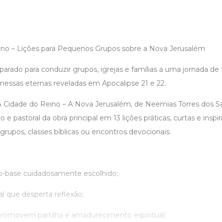
ino – Lições para Pequenos Grupos sobre a Nova Jerusalém
reparado para conduzir grupos, igrejas e famílias a uma jornada de
messas eternas reveladas em Apocalipse 21 e 22.
 A Cidade do Reino – A Nova Jerusalém, de Neemias Torres dos Sa
e pastoral da obra principal em 13 lições práticas, curtas e inspir
grupos, classes bíblicas ou encontros devocionais.
co-base cuidadosamente escolhido;
l que desperta reflexão;
romovem partilha e amadurecimento espiritual;