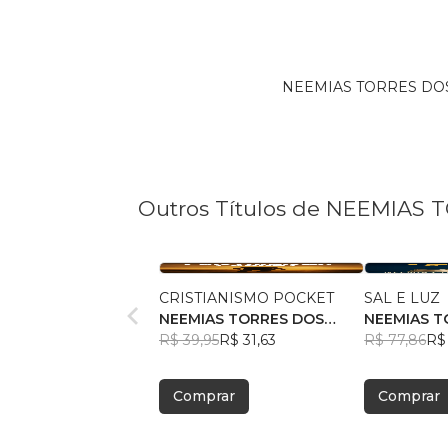
NEEMIAS TORRES DOS S
Outros Títulos de NEEMIAS
CRISTIANISMO POCKET
SAL E LUZ
NEEMIAS TORRES DOS
NEEMIAS T
SANTOS
R$ 39,95
R$ 31,63
SANTOS
R$ 77,86
R$ 
Comprar
Comprar