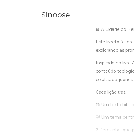
Sinopse
📘 A Cidade do Re
Este livreto foi p
explorando as pro
Inspirado no livro
conteúdo teológico 
células, pequenos 
Cada lição traz:
📖 Um texto bíbli
💡 Um tema centra
❓ Perguntas que p