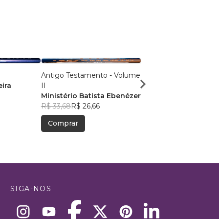
Antigo Testamento - Volume
Antigo Testamento - 
eira
II
1
Ministério Batista Ebenézer
Ministério Batista Eb
R$ 33,68
R$ 26,66
R$ 31,40
R$ 24,86
Comprar
Comprar
SIGA-NOS