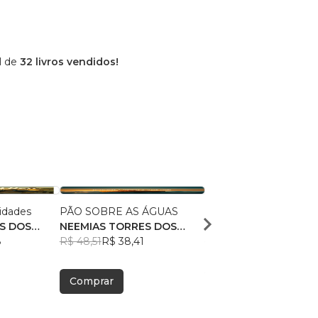
l de
32 livros vendidos!
idades
PÃO SOBRE AS ÁGUAS
TETÉLESTAI
S DOS
NEEMIAS TORRES DOS
NEEMIAS TORRES DO
8
SANTOS
R$ 48,51
R$ 38,41
SANTOS
R$ 49,96
R$ 39,55
Comprar
Comprar