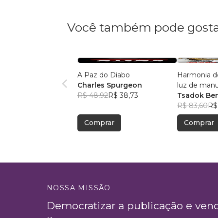
Você também pode gosta
A Paz do Diabo
Harmonia d
Charles Spurgeon
luz de manu
R$ 48,92
R$ 38,73
aramaicos e
Tsadok Be
judaica
R$ 83,60
R$
Comprar
Comprar
NOSSA MISSÃO
Democratizar a publicação e ven