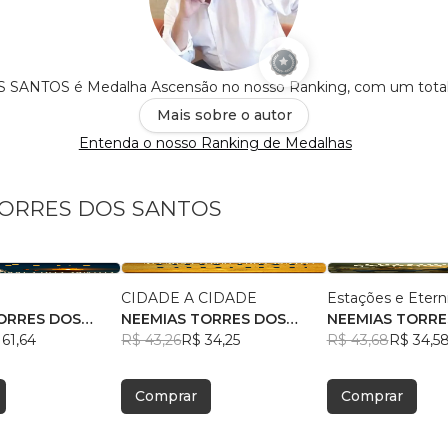
ANTOS é Medalha Ascensão no nosso Ranking, com um tota
Mais sobre o autor
Entenda o nosso Ranking de Medalhas
 TORRES DOS SANTOS
CIDADE A CIDADE
Estações e Etern
ORRES DOS
NEEMIAS TORRES DOS
NEEMIAS TORRE
61,64
SANTOS
R$ 43,26
R$ 34,25
SANTOS
R$ 43,68
R$ 34,5
Comprar
Comprar