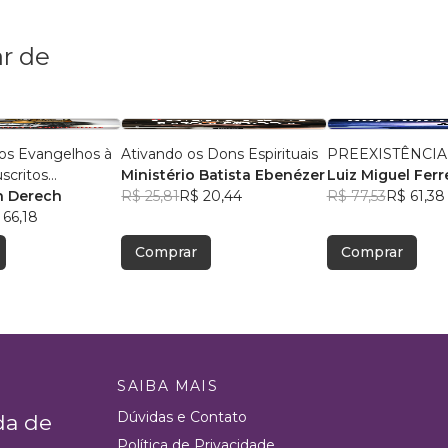
r de
os Evangelhos à
Ativando os Dons Espirituais
PREEXISTÊNCIA
scritos
Ministério Batista Ebenézer
Luiz Miguel Ferr
 da cultura
n Derech
R$ 25,81
R$ 20,44
R$ 77,53
R$ 61,38
 66,18
Comprar
Comprar
SAIBA MAIS
Dúvidas e Contato
da de
Política de Privacidade