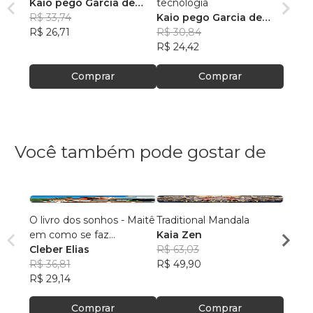
Kaio pego Garcia de
tecnologia
Souza
R$ 33,74
Kaio pego Garcia de
R$ 26,71
Souza
R$ 30,84
R$ 24,42
Comprar
Comprar
Você também pode gostar de
O livro dos sonhos - Maitê
Traditional Mandala
Marav
em como se faz...
Kaia Zen
colorir
Cleber Elias
R$ 63,03
Gabrie
R$ 36,81
R$ 49,90
R$ 49
R$ 29,14
R$ 38
Comprar
Comprar