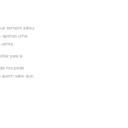
que sempre adiou:
 — apenas uma
 sente.
ltar para si.
ida nos pede
a quem sabe que,