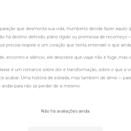
aração que desmonta sua vida, Humberto decide fazer aquilo 
Não há destino definido, plano rígido ou promessa de recomeço
e precisa respirar e um coração que tenta entender o que ainda
e, encontro e silêncio, ele descobre que viajar não é fugir, mas vo
asse é um romance sobre dor e transformação, sobre o que a v
e acabar. Uma história de estrada, mas também de alma — par
o andar para não se perder de si mesmo.
Não há avaliações ainda.