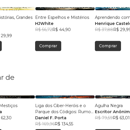
stórias, Grandes
Entre Espelhos e Mistérios
Aprendendo com
!
HJWhite
Henrique Castel
R$ 56,72
R$ 44,90
R$ 37,88
R$ 29,9
 29,99
Comprar
Comprar
r de
Mestiços
Liga dos Ciber-Heróis e o
Agulha Negra
a
Parque dos Códigos: Rumo
Escritor Anôni
 62,30
ao Desconhecido
Daniel F. Porta
R$ 79,59
R$ 63,01
R$ 169,96
R$ 134,55