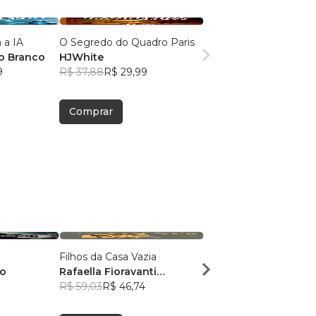
 a IA
O Segredo do Quadro Paris
o Branco
HJWhite
9
R$ 37,88
R$ 29,99
Comprar
Filhos da Casa Vazia
O SONHO DE YARA: A
mo
Rafaella Fioravanti
JORNADA DE UMA
Venturato Silva
R$ 59,03
R$ 46,74
MENINA INDÍGENA
Maria de Jesus Alves
Santos
R$ 37,53
R$ 29,71