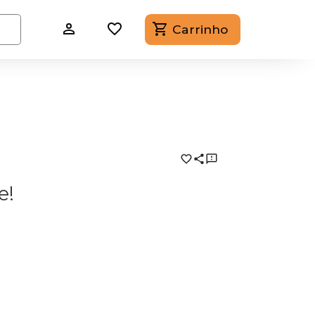
Carrinho
e!