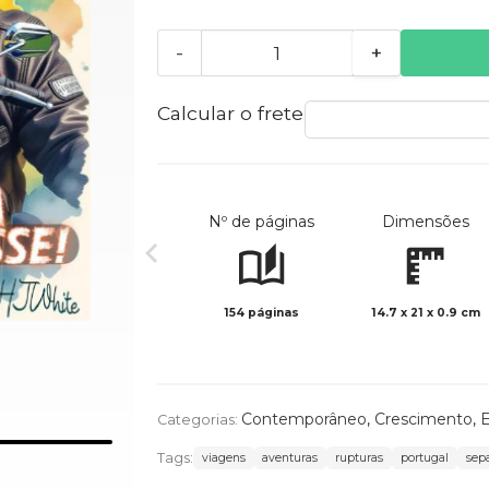
-
+
Calcular o frete
Nº de páginas
Dimensões
154 páginas
14.7 x 21 x 0.9 cm
Contemporâneo
,
Crescimento
,
E
Categorias:
Tags:
viagens
aventuras
rupturas
portugal
sep