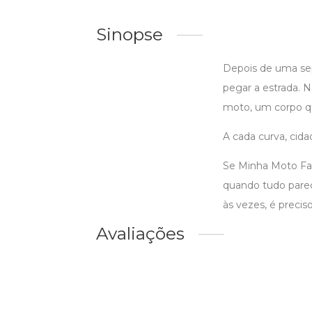
Sinopse
Depois de uma sep
pegar a estrada. 
moto, um corpo qu
A cada curva, cidad
Se Minha Moto Fal
quando tudo parec
às vezes, é precis
Avaliações