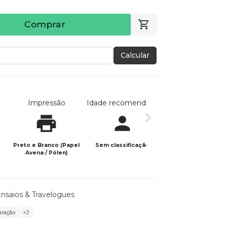
Comprar
Calcular
Impressão
Idade recomendada
Data de publicaç
Preto e Branco (Papel
Sem classificação
11/11/2025
Avena / Pólen)
nsaios & Travelogues
aração
+3