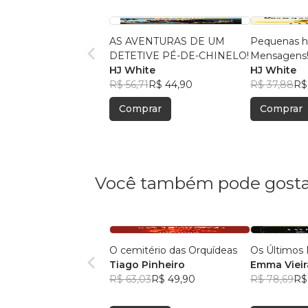
AS AVENTURAS DE UM
Pequenas hi
DETETIVE PÉ-DE-CHINELO!
Mensagens
HJ White
HJ White
R$ 56,71
R$ 44,90
R$ 37,88
R$
Comprar
Comprar
Você também pode gosta
O cemitério das Orquídeas
Os Últimos 
Tiago Pinheiro
Emma Vieir
R$ 63,03
R$ 49,90
R$ 78,69
R$