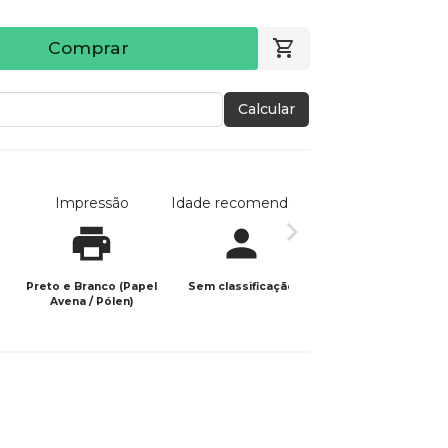
Comprar
Calcular
Impressão
Idade recomendada
Data de publicaç
Preto e Branco (Papel
Sem classificação
11/11/2025
Avena / Pólen)