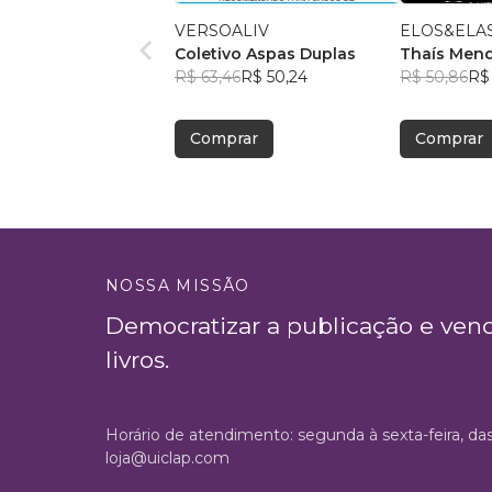
VERSOALIV
ELOS&ELA
Coletivo Aspas Duplas
Thaís Men
R$ 63,46
R$ 50,24
+23
R$ 50,86
R$
Comprar
Comprar
NOSSA MISSÃO
Democratizar a publicação e ven
livros.
Horário de atendimento: segunda à sexta-feira, da
loja@uiclap.com