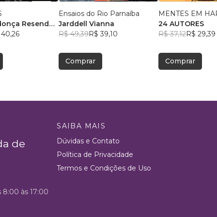
S
Ensaios do Rio Parnaíba
MENTES EM HA
donça Resende
,
Jarddell Vianna
24 AUTORES
 40,26
R$ 49,39
R$ 39,10
R$ 37,12
R$ 29,39
Comprar
Comprar
SAIBA MAIS
Dúvidas e Contato
da de
Política de Privacidade
Termos e Condições de Uso
s 8:00 às 17:00