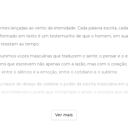
ntes lançadas ao vento da eternidade. Cada palavra escrita, cada
formado em texto é um testemunho de que o homem, em sua 
 resistam ao tempo.
eunimos vozes masculinas que traduzem o sentir, o pensar e o exi
ens que escrevem não apenas com a razão, mas com o coração;
entre o silêncio e a emoção, entre o cotidiano e o sublime.
 nasce do desejo de celebrar o poder da escrita masculina em s
ui, encontramos o poeta que contempla o amor, o cronista que o
...
Ver mais