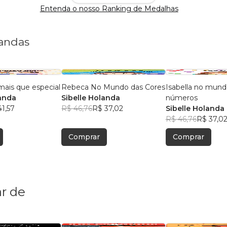
Entenda o nosso Ranking de Medalhas
landas
ais que especial
Rebeca No Mundo das Cores
Isabella no mund
landa
Sibelle Holanda
números
41,57
R$ 46,76
R$ 37,02
Sibelle Holanda
R$ 46,76
R$ 37,0
Comprar
Comprar
r de