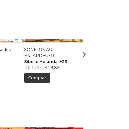
o dos
SONETOS AO
Poesia Metafórica
ENTARDECER
Sibelle Holanda
, +40
Sibelle Holanda
, +23
R$ 41,83
R$ 33,12
2
R$ 37,67
R$ 29,82
Comprar
Comprar