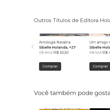
Outros Títulos de Editora Ho
Antologia Natalina
Um amigo m
Sibelle Holanda
, +27
Sibelle Ho
R$ 80,21
R$ 63,50
R$ 52,51
R$ 
Comprar
Comprar
Você também pode gosta