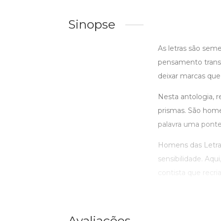
Sinopse
As letras são seme
pensamento trans
deixar marcas que
Nesta antologia, r
prismas. São hom
palavra uma ponte 
Homens das Letras
sensibilidade. Aq
contista que recria 
Avaliações