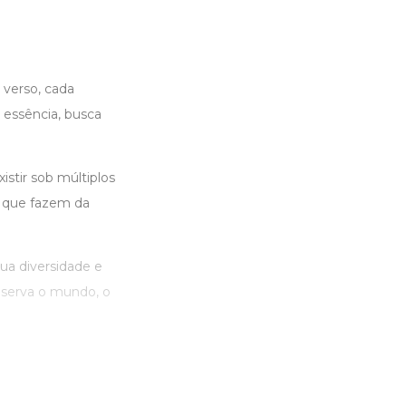
 verso, cada
essência, busca
stir sob múltiplos
 que fazem da
ua diversidade e
bserva o mundo, o