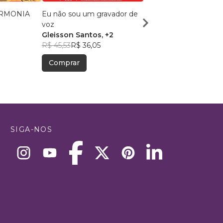
RMONIA
Eu não sou um gravador de
Flores e Lâminas
voz
Edêlma Targino
, +7
Gleisson Santos
, +2
R$ 74,12
R$ 58,68
R$ 45,53
R$ 36,05
Comprar
Comprar
SIGA-NOS