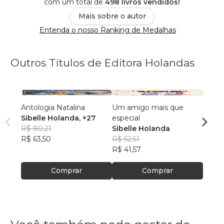
com um total de
498 livros vendidos!
Mais sobre o autor
Entenda o nosso Ranking de Medalhas
Outros Títulos de Editora Holandas
Antologia Natalina
Um amigo mais que
Rebe
Sibelle Holanda
, +27
especial
Cores
R$ 80,21
Sibelle Holanda
Sibel
R$ 63,50
R$ 52,51
R$ 46
R$ 41,57
R$ 37
Comprar
Comprar