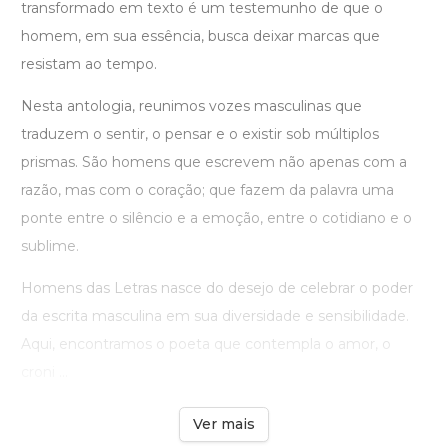
transformado em texto é um testemunho de que o
homem, em sua essência, busca deixar marcas que
resistam ao tempo.
Nesta antologia, reunimos vozes masculinas que
traduzem o sentir, o pensar e o existir sob múltiplos
prismas. São homens que escrevem não apenas com a
razão, mas com o coração; que fazem da palavra uma
ponte entre o silêncio e a emoção, entre o cotidiano e o
sublime.
Homens das Letras nasce do desejo de celebrar o poder
da escrita masculina em sua diversidade e sensibilidade.
Aqui, encontramos o poeta que contempla o amor, o
croni ...
Ver mais