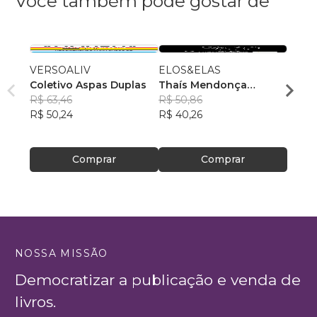
Você também pode gostar de
VERSOALIV
ELOS&ELAS
Ensai
Coletivo Aspas Duplas
Thaís Mendonça
Jardd
R$ 63,46
Resende
R$ 50,86
, +23
R$ 49
R$ 50,24
R$ 40,26
R$ 39
Comprar
Comprar
NOSSA MISSÃO
Democratizar a publicação e venda de
livros.