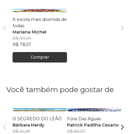
A escola mais divertida de
todas
Mariana Michel
R$ 99,24
R$ 78,57
Comprar
Você também pode gostar de
O SEGREDO DO LEÃO
Fúria Das Águas
Camp
Bárbara Herdy
Patrick Padilha Cesario
Harm
R$ 61,28
R$ 69,37
Opus 