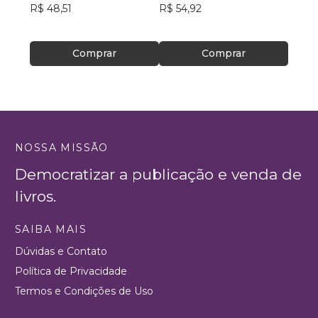
R$ 48,51
R$ 54,92
+2
R$ 12
R$ 99
Comprar
Comprar
NOSSA MISSÃO
Democratizar a publicação e venda de
livros.
SAIBA MAIS
Dúvidas e Contato
Política de Privacidade
Termos e Condições de Uso