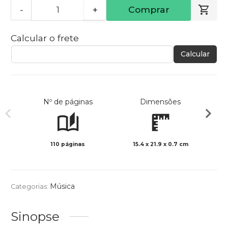
-
+
Comprar
Calcular o frete
Calcular
Nº de páginas
Dimensões
110 páginas
15.4 x 21.9 x 0.7 cm
Preto 
Música
Categorias:
Sinopse