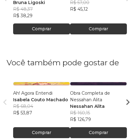
Bruna Ligoski
R$ 57,00
R$ 48,37
R$ 45,12
R$ 38,29
Comprar
Comprar
Você também pode gostar de
Ah! Agora Entendi
Obra Completa de
O cem
Isabela Couto Machado
Nessahan Alita
Orquí
R$ 68,04
Nessahan Alita
Tiago
R$ 53,87
R$ 160,15
R$ 63
R$ 126,79
R$ 49
Comprar
Comprar