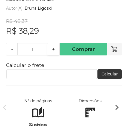
Autor(a):
Bruna Ligoski
R$ 48,37
R$ 38,29
-
+
Comprar
Calcular o frete
Calcular
Nº de páginas
Dimensões
32 páginas
Col