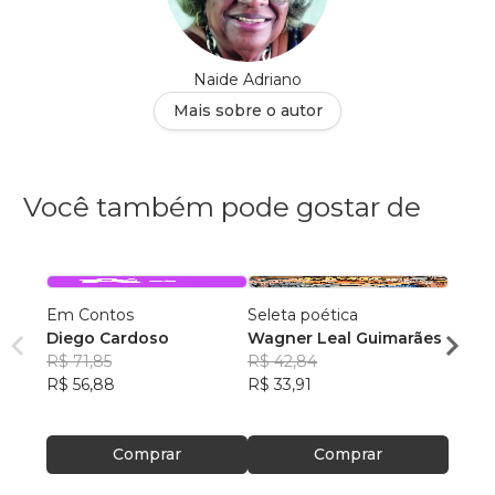
Naide Adriano
Mais sobre o autor
Você também pode gostar de
Em Contos
Seleta poética
Folkl
Diego Cardoso
Wagner Leal Guimarães
taylor
R$ 71,85
R$ 42,84
R$ 52
R$ 56,88
R$ 33,91
R$ 41
Comprar
Comprar