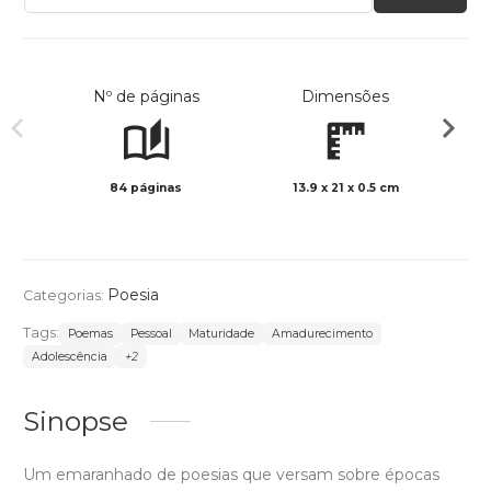
Nº de páginas
Dimensões
84 páginas
13.9 x 21 x 0.5 cm
Preto 
Poesia
Categorias:
Tags:
Poemas
Pessoal
Maturidade
Amadurecimento
Adolescência
+2
Sinopse
Um emaranhado de poesias que versam sobre épocas