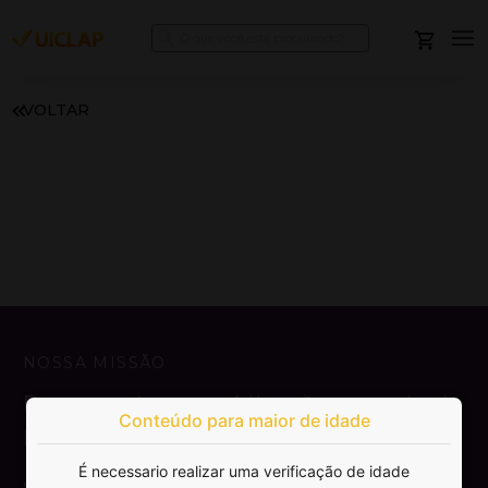
VOLTAR
NOSSA MISSÃO
Democratizar a publicação e venda de
Conteúdo para maior de idade
livros.
É necessario realizar uma verificação de idade
SAIBA MAIS