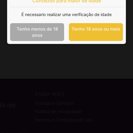
Conteúdo para maior de idade
É necessario realizar uma verificação de idade
Tenho menos de 18
Tenho 18 anos ou mais
anos
SAIBA MAIS
Dúvidas e Contato
da de
Política de Privacidade
Termos e Condições de Uso