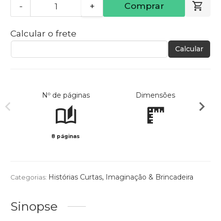
-
+
Comprar
Calcular o frete
Calcular
Nº de páginas
Dimensões
8 páginas
Col
Histórias Curtas
,
Imaginação & Brincadeira
Categorias:
Sinopse