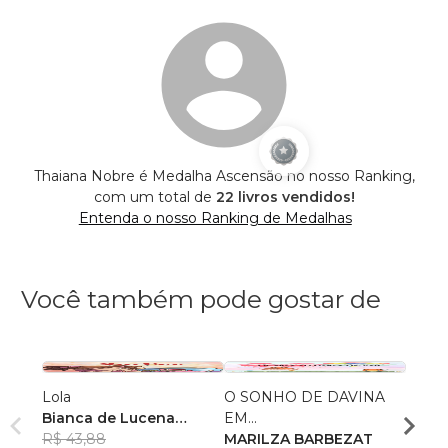
Thaiana Nobre é Medalha Ascensão no nosso Ranking,
com um total de
22 livros vendidos!
Entenda o nosso Ranking de Medalhas
Você também pode gostar de
Lola
O SONHO DE DAVINA
Escrit
Bianca de Lucena
EM...
Aluno
Coutinho de Oliveira
R$ 43,88
MARILZA BARBEZAT
Cleon
R$ 49