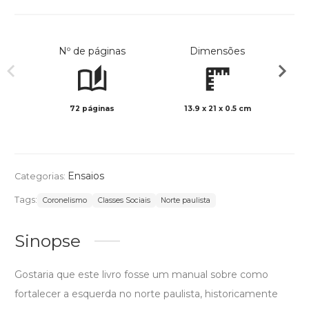
Nº de páginas
Dimensões
72 páginas
13.9 x 21 x 0.5 cm
Preto 
Ensaios
Categorias:
Tags:
Coronelismo
Classes Sociais
Norte paulista
Sinopse
Gostaria que este livro fosse um manual sobre como
fortalecer a esquerda no norte paulista, historicamente