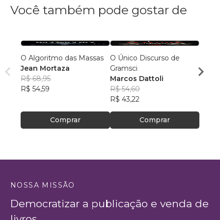
Você também pode gostar de
O Algoritmo das Massas
O Único Discurso de
A Gra
Jean Mortaza
Gramsci
Hans
R$ 68,95
Marcos Dattoli
R$ 113
R$ 54,59
R$ 54,60
R$ 89
R$ 43,22
Comprar
Comprar
NOSSA MISSÃO
Democratizar a publicação e venda de
livros.