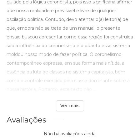
guiado pela lógica coronelista, pois isso significaria afirmar
que nossa realidade é previsível e livre de qualquer
oscilação política. Contudo, devo atentar o(a) leitor(a) de
que, embora não se trate de um manual, o presente
ensaio buscou apresentar como essa região foi construída
sob a influência do coronelismo e o quanto esse sistema
moldou nosso modo de fazer política. O coronelismo
contemporâneo expressa, em sua forma mais nítida, a
essência da luta de classes no sistema capitalista, bem
como o controle exercido pela classe dominante sobre a
nossa história. Portanto, este texto não ...
Ver mais
Avaliações
Não há avaliações ainda.