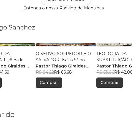
Entenda o nosso Ranking de Medalhas
ago Sanchez
O DA
O SERVO SOFREDOR E O
TEOLOGIA DA
 Lições do
SALVADOR: Isaías 53 no
SUBSTITUIÇÃO: Hi
Jesus
ago Giraldes
Novo Testamento
Pastor Thiago Giraldes
Reflexos e Desaf
Pastor Thiago G
41,69
Sanchez
R$ 84,22
R$ 66,68
das Escrituras e 
Sanchez
R$ 53,06
R$ 42,0
Cumprimento Pro
Comprar
Comprar
r de