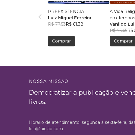
PREEXISTÊNCIA
A Vida Reli
Luiz Miguel Ferreira
em Tempos
R$ 77,53
R$ 61,38
Francisco
Vanildo Lu
R$ 75,65
R$ 
Comprar
Comprar
NOSSA MISSÃO
Democratizar a publicação e ven
livros.
Horário de atendimento: segunda à sexta-feira, da
loja@uiclap.com