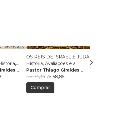
OS REIS DE ISRAEL E JUDÁ:
A ESCATOLOGIA
stória,
História, Avaliações e a
REFINADA: Uma Revi
ios à Luz
iraldes
Soberania de YHWH
Pastor Thiago Giraldes
Crítica e Reconstrução
Pastor Thiago Girald
do
0
Sanchez
R$ 74,34
R$ 58,85
Pós-Tribulacionismo Bí
Sanchez
R$ 47,42
R$ 37,54
fético
Comprar
Comprar