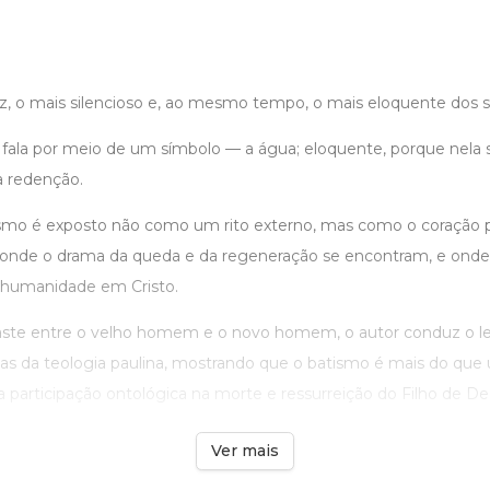
ez, o mais silencioso e, ao mesmo tempo, o mais eloquente dos 
e fala por meio de um símbolo — a água; eloquente, porque nela 
a redenção.
ismo é exposto não como um rito externo, mas como o coração 
ã, onde o drama da queda e da regeneração se encontram, e onde 
 humanidade em Cristo.
aste entre o velho homem e o novo homem, o autor conduz o le
s da teologia paulina, mostrando que o batismo é mais do que
participação ontológica na morte e ressurreição do Filho de De .
Ver mais