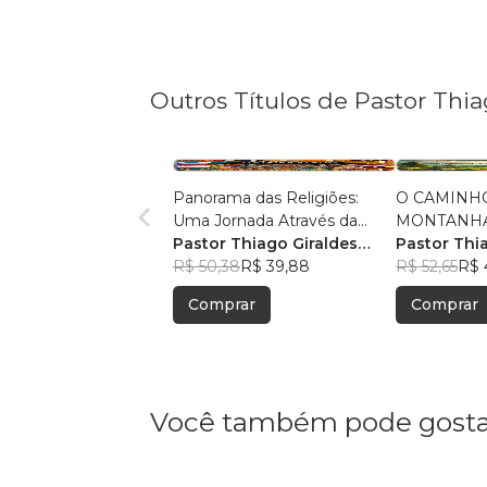
Outros Títulos de Pastor Thi
Panorama das Religiões:
O CAMINH
Uma Jornada Através da
MONTANHA:
Diversidade Espiritual
Pastor Thiago Giraldes
Sermão de 
Pastor Thi
Sanchez
R$ 50,38
R$ 39,88
Sanchez
R$ 52,65
R$ 
Comprar
Comprar
Você também pode gosta