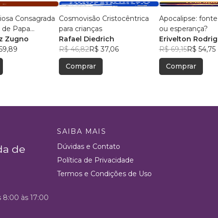
giosa Consagrada
Cosmovisão Cristocêntrica
Apocalipse: font
 de Papa
para crianças
ou esperança?
iz Zugno
Rafael Diedrich
Erivelton Rodri
59,89
R$ 46,82
R$ 37,06
R$ 69,15
R$ 54,75
Comprar
Comprar
SAIBA MAIS
Dúvidas e Contato
da de
Política de Privacidade
Termos e Condições de Uso
s 8:00 às 17:00