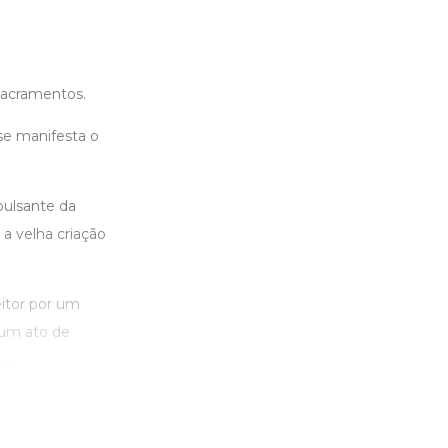
sacramentos.
se manifesta o
pulsante da
a velha criação
itor por um
 um ato de
..