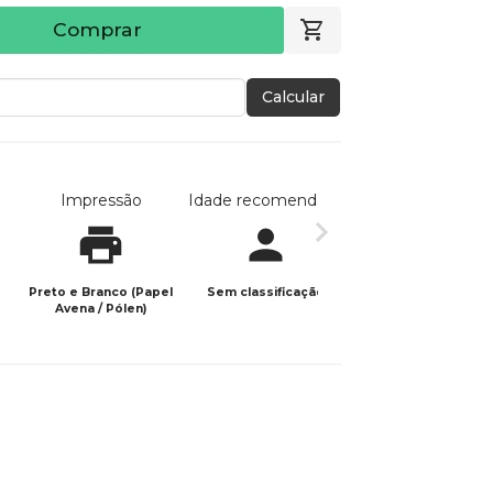
Comprar
Calcular
Impressão
Idade recomendada
Data de publicaç
Preto e Branco (Papel
Sem classificação
10/11/2025
Avena / Pólen)