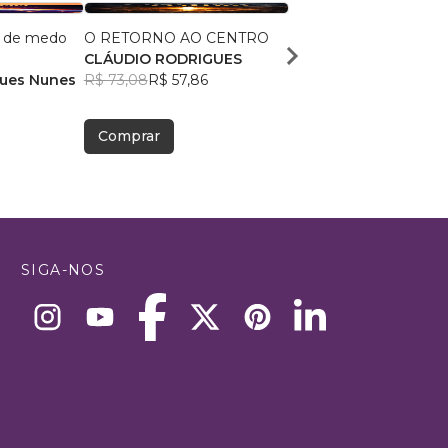
e de medo
O RETORNO AO CENTRO
O Testamento de Sal
CLÁUDIO RODRIGUES
Malik El Shaddai Edito
gues Nunes
R$ 73,08
R$ 57,86
R$ 63,59
R$ 50,35
Comprar
Comprar
SIGA-NOS