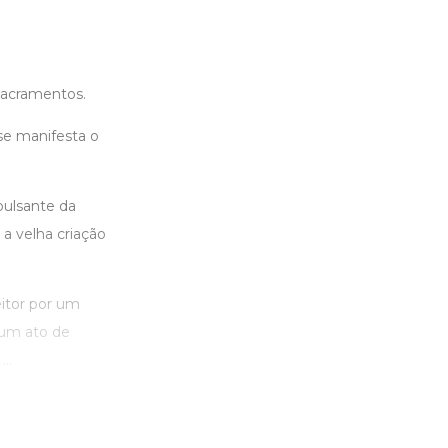
sacramentos.
se manifesta o
pulsante da
a velha criação
itor por um
 um ato de
..