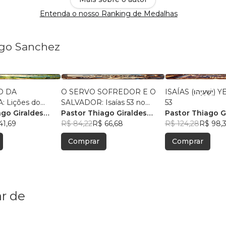
Entenda o nosso Ranking de Medalhas
ago Sanchez
O DA
O SERVO SOFREDOR E O
ISAÍAS (יְשַׁעְיָהוּ) YESHAYAHU
 Lições do
SALVADOR: Isaías 53 no
53
Jesus
ago Giraldes
Novo Testamento
Pastor Thiago Giraldes
Pastor Thiago G
41,69
Sanchez
R$ 84,22
R$ 66,68
Sanchez
R$ 124,28
R$ 98,
Comprar
Comprar
r de