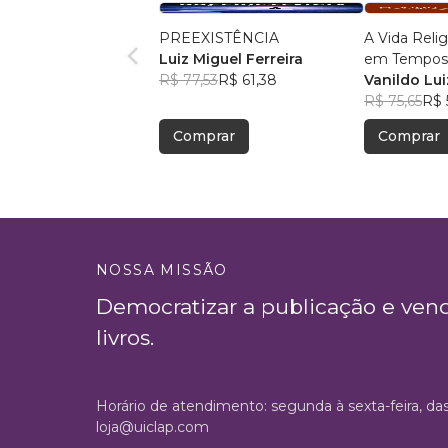
PREEXISTÊNCIA
A Vida Reli
Luiz Miguel Ferreira
em Tempos
R$ 77,53
R$ 61,38
Francisco
Vanildo Lu
R$ 75,65
R$ 
Comprar
Comprar
NOSSA MISSÃO
Democratizar a publicação e ven
livros.
Horário de atendimento: segunda à sexta-feira, da
loja@uiclap.com