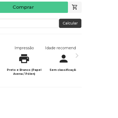
Comprar
Calcular
Impressão
Idade recomendada
Data de publicaç
Preto e Branco (Papel
Sem classificação
10/11/2025
Avena / Pólen)