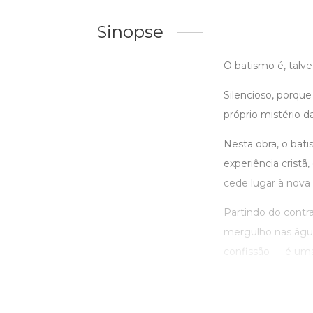
Sinopse
O batismo é, talv
Silencioso, porqu
próprio mistério d
Nesta obra, o bat
experiência crist
cede lugar à nova
Partindo do contr
mergulho nas água
confissão — é uma 