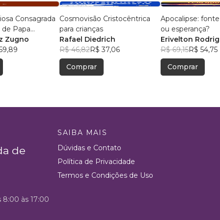
giosa Consagrada
Cosmovisão Cristocêntrica
Apocalipse: font
 de Papa
para crianças
ou esperança?
iz Zugno
Rafael Diedrich
Erivelton Rodri
59,89
R$ 46,82
R$ 37,06
R$ 69,15
R$ 54,75
Comprar
Comprar
SAIBA MAIS
Dúvidas e Contato
da de
Política de Privacidade
Termos e Condições de Uso
s 8:00 às 17:00