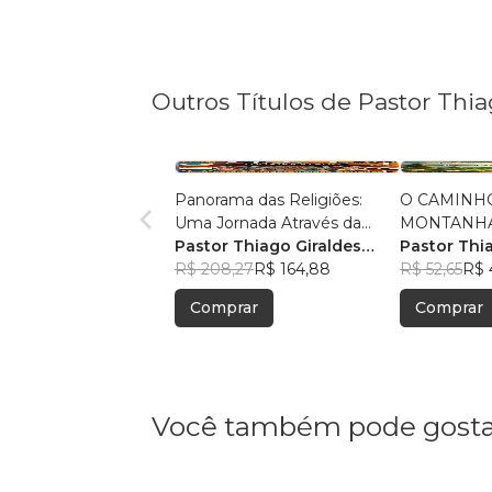
Outros Títulos de Pastor Thi
Panorama das Religiões:
O CAMINH
Uma Jornada Através da
MONTANHA:
Diversidade Espiritual
Pastor Thiago Giraldes
Sermão de 
Pastor Thi
Sanchez
R$ 208,27
R$ 164,88
Sanchez
R$ 52,65
R$ 
Comprar
Comprar
Você também pode gosta