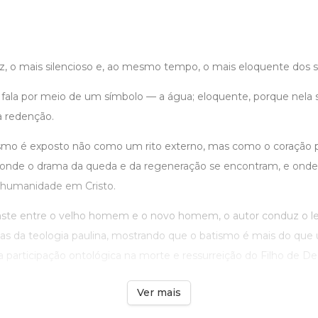
ez, o mais silencioso e, ao mesmo tempo, o mais eloquente dos 
e fala por meio de um símbolo — a água; eloquente, porque nela 
a redenção.
ismo é exposto não como um rito externo, mas como o coração 
ã, onde o drama da queda e da regeneração se encontram, e onde 
 humanidade em Cristo.
aste entre o velho homem e o novo homem, o autor conduz o le
s da teologia paulina, mostrando que o batismo é mais do que
participação ontológica na morte e ressurreição do Filho de De .
Ver mais