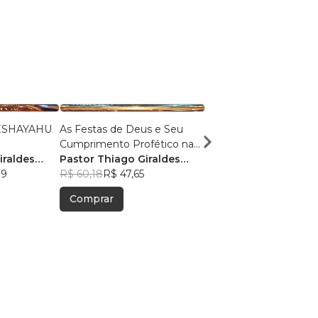
As Festas de Deus e Seu
O MEDO: Uma Jornad
Cumprimento Profético na
Compreensão e
iraldes
Igreja
Pastor Thiago Giraldes
Transformação
Pastor Thiago Girald
39
Sanchez
R$ 60,18
R$ 47,65
Sanchez
R$ 49,55
R$ 39,23
Comprar
Comprar