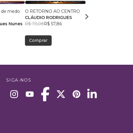
e de medo
O RETORNO AO CENTRO
O Testamento de Sal
CLÁUDIO RODRIGUES
Malik El Shaddai Edito
gues Nunes
R$ 73,08
R$ 57,86
R$ 63,59
R$ 50,35
Comprar
Comprar
SIGA-NOS