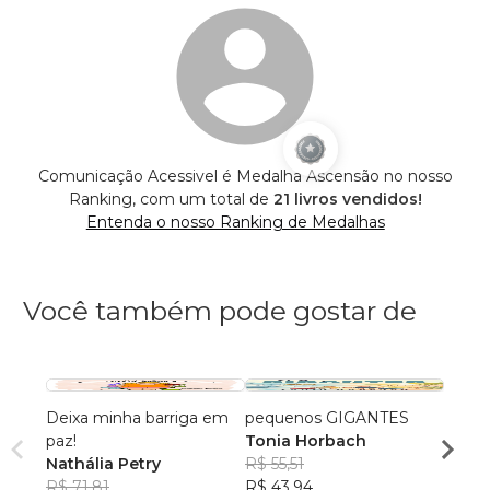
Comunicação Acessivel é Medalha Ascensão no nosso
Ranking, com um total de
21 livros vendidos!
Entenda o nosso Ranking de Medalhas
Você também pode gostar de
Deixa minha barriga em
pequenos GIGANTES
As Ba
paz!
Tonia Horbach
Delma
Nathália Petry
R$ 55,51
R$ 54
R$ 71,81
R$ 43,94
R$ 42