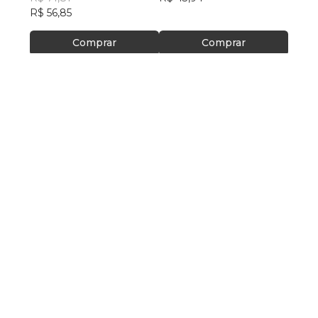
R$ 56,85
Comprar
Comprar
NOSSA MISSÃO
Democratizar a publicação e venda de
livros.
SAIBA MAIS
Dúvidas e Contato
Política de Privacidade
Termos e Condições de Uso
SIGA-NOS