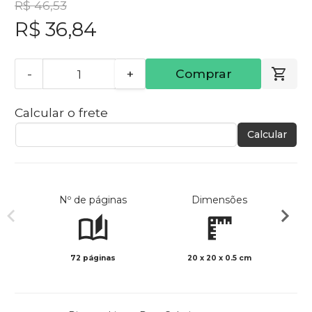
R$ 46,53
R$ 36,84
-
+
Comprar
Calcular o frete
Calcular
Nº de páginas
Dimensões
72 páginas
20 x 20 x 0.5 cm
Preto 