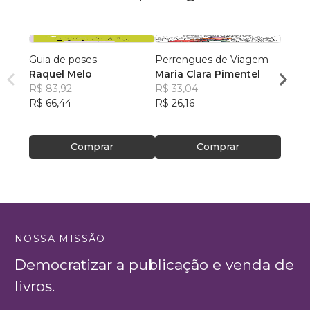
Guia de poses
Perrengues de Viagem
Desco
Raquel Melo
Maria Clara Pimentel
Pré-Hi
R$ 83,92
R$ 33,04
Felipe
R$ 66,44
R$ 26,16
R$ 63
R$ 50
Comprar
Comprar
NOSSA MISSÃO
Democratizar a publicação e venda de
livros.