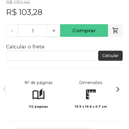
R$ 130,46
R$ 103,28
-
+
Comprar
Calcular o frete
Calcular
Nº de páginas
Dimensões
112 páginas
19.9 x 19.9 x 0.7 cm
Col