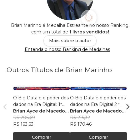
Brian Marinho é Medalha Estreante no nosso Ranking,
com um total de
1 livros vendidos!
Mais sobre o autor
Entenda o nosso Ranking de Medalhas
Outros Títulos de Brian Marinho
O Big Data e o poder dos
O Big Data e o poder dos
“O re
dados na Era Digital: 1ª
dados na Era Digital 2 ª
lingu
Edição.
Brian Ayce de Macedo
Edição:
Brian Ayce de Macedo
progr
Brian
Marinho
R$ 206,69
Marinho
R$ 215,32
data e
Mari
R$ 87
R$ 163,63
R$ 170,46
R$ 69
Comprar
Comprar