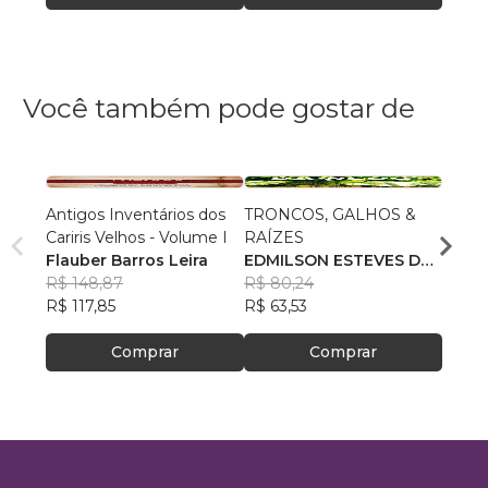
Você também pode gostar de
Antigos Inventários dos
TRONCOS, GALHOS &
OS F
Cariris Velhos - Volume I
RAÍZES
André
Flauber Barros Leira
EDMILSON ESTEVES DE
Mace
R$ 94
R$ 148,87
OLIVEIRA
R$ 80,24
R$ 74
R$ 117,85
R$ 63,53
Comprar
Comprar