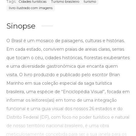
Tags:
Cidades turísticas
Turísmo brasileiro
turismo
livro ilustrado com imagens
Sinopse
O Brasil é um mosaico de paisagens, culturas e histórias.
Em cada estado, convivem praias de areias claras, serras
que tocam o céu, cidades históricas, florestas exuberantes
e uma diversidade gastronômica que encanta quem
visita. O livro produzido e publicado pelo escritor Brian
Marinho em sua coleção especial da saga turística
brasileira, uma espécie de “Enciclopédia Visual”, focada em
informar os leitores(as) em torno de uma integração
funcional e uma guia visual dos nossos 26 estados e do
Distrito Federal (DF), com foco no poder turístico e natural
de nosso território nacional brasileiro, é uma obra
meticulosamente concebida para ser a sua janela para os