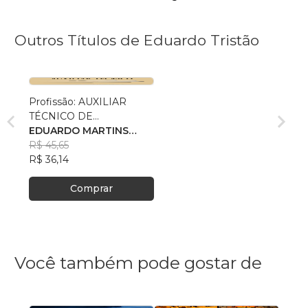
Outros Títulos de Eduardo Tristão
Profissão: AUXILIAR
TÉCNICO DE
AERONAVES
EDUARDO MARTINS
TRISTÃO
R$ 45,65
R$ 36,14
Comprar
Você também pode gostar de