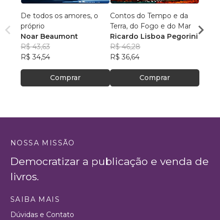
De todos os amores, o
Contos do Tempo e da
Agulh
próprio
Terra, do Fogo e do Mar
Escri
Noar Beaumont
Ricardo Lisboa Pegorini
R$ 79
R$ 43,63
R$ 46,28
R$ 63
R$ 34,54
R$ 36,64
Comprar
Comprar
NOSSA MISSÃO
Democratizar a publicação e venda de
livros.
SAIBA MAIS
Dúvidas e Contato