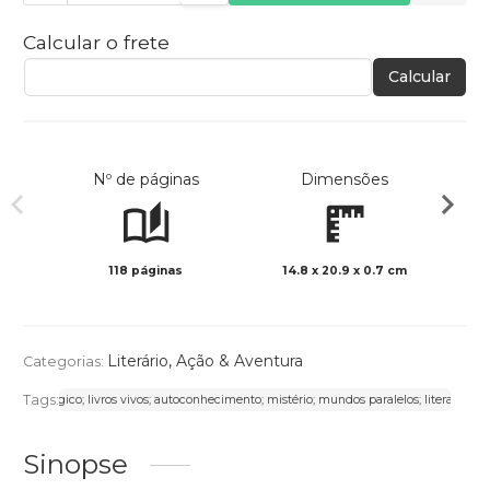
Calcular o frete
Calcular
Nº de páginas
Dimensões
118 páginas
14.8 x 20.9 x 0.7 cm
Preto 
Literário
,
Ação & Aventura
Categorias:
Tags:
lismo mágico; livros vivos; autoconhecimento; mistério; mundos paralelos; literatura fan
Sinopse