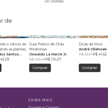
Dri Dionísio
r de
lei o câncer do
Guia Prático de Chás
Dicas da Vovó
ndo as plantas
Medicinais
André Oliehoek
dos Santos
Oswaldo La Marck Jr.
R$ 52,57
R$ 41,62
 43,29
R$ 139,42
R$ 110,37
Comprar
Comprar
SAIBA MAIS
Dúvidas e Contato