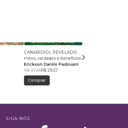
CANABIDIOL REVELADO:
AS PLANTAS NOS
mitos, verdades e benefícios
ANTECEDEM
Erickson Danilo Padovani
Síggnus Álbeo Ptéfar
R$ 37,35
R$ 29,57
R$ 315,78
R$ 249,99
Comprar
Comprar
SIGA-NOS