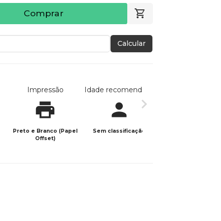
Comprar
Calcular
Impressão
Idade recomendada
Data de publicaç
Preto e Branco (Papel
Sem classificação
09/11/2025
Offset)