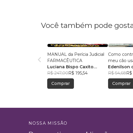
Você também pode gosta
MANUAL da Perícia Judicial
Como contro
FARMACÊUTICA
meu cão usa
Luciana Bispo Caxito
medicinais
Edenilson 
Lopes Cançado
R$ 247,00
R$ 195,54
Niculau
R$ 54,68
R$
Comprar
Comprar
NOSSA MISSÃO