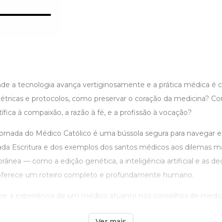
 a tecnologia avança vertiginosamente e a prática médica é c
étricas e protocolos, como preservar o coração da medicina? Co
fica à compaixão, a razão à fé, e a profissão à vocação?
Jornada do Médico Católico é uma bússola segura para navegar e
ada Escritura e dos exemplos dos santos médicos aos dilemas m
ânea — como a edição genética, a inteligência artificial e as de
 oferece um roteiro completo e profundamente humano.
tre a experiência de um médico atuante nos conselhos de medicin
Ver mais