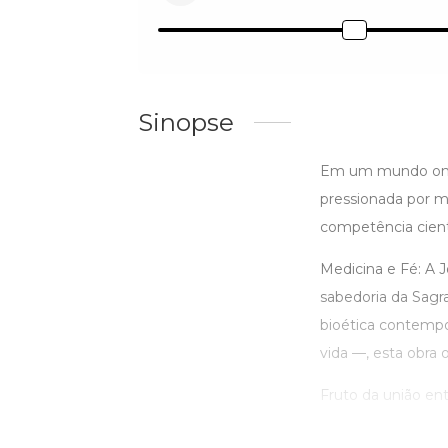
Sinopse
Em um mundo onde
pressionada por m
competência cientí
Medicina e Fé: A 
sabedoria da Sagr
bioética contempor
vida —, esta obra
Fruto da união en