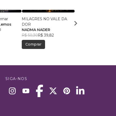
ernar
MILAGRES NO VALE DA
A Senda da Perfeição
 Lemos
DOR
Samuel Antônio Bass
0
NADMA NADER
Chiesa
R$ 94,74
R$ 75,00
R$ 50,30
R$ 39,82
Comprar
Comprar
SIGA-NOS