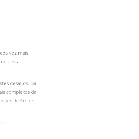
ada vez mais
mo unir a
stes desafios. Da
ais complexos da
cisões de fim de
 ...