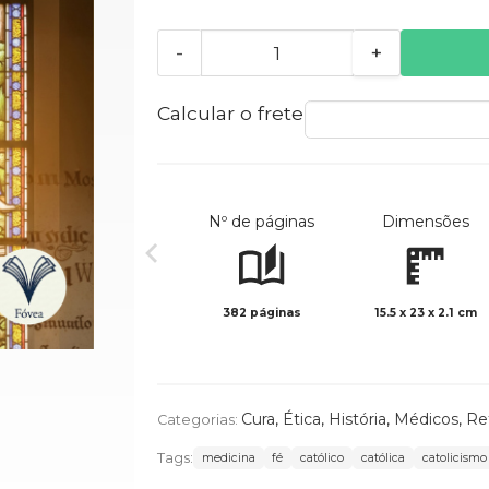
-
+
Calcular o frete
Nº de páginas
Dimensões
382 páginas
15.5 x 23 x 2.1 cm
Cura
,
Ética
,
História
,
Médicos
,
Re
Categorias:
Tags:
medicina
fé
católico
católica
catolicismo