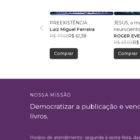
PREEXISTÊNCIA
JESUS, o ma
Luiz Miguel Ferreira
neurocientis
R$ 77,53
R$ 61,38
ROGER EVE
R$ 63,03
R$
Comprar
Comprar
NOSSA MISSÃO
Democratizar a publicação e ven
livros.
Horário de atendimento: segunda à sexta-feira, da