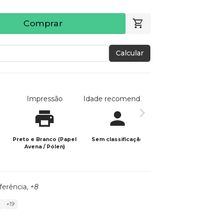
Comprar
Calcular
Impressão
Idade recomendada
Data de publicaç
Preto e Branco (Papel
Sem classificação
09/11/2025
Avena / Pólen)
ferência
,
+8
+19