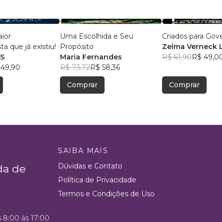
ior
Uma Escolhida e Seu
Criados para Gov
ta que já existiu!
Propósito
Zelma Verneck
S
Maria Fernandes
R$ 61,90
R$ 49,0
 49,90
R$ 73,72
R$ 58,36
Comprar
Comprar
SAIBA MAIS
Dúvidas e Contato
da de
Política de Privacidade
Termos e Condições de Uso
s 8:00 às 17:00