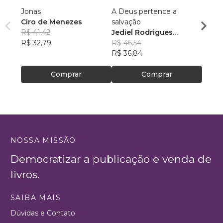
Jonas
A Deus pertence a
As Vi
Ciro de Menezes
salvação
Zacar
R$ 41,42
Jediel Rodrigues
David
R$ 32,79
Martins
R$ 46,54
R$ 88
R$ 36,84
R$ 69
Comprar
Comprar
NOSSA MISSÃO
Democratizar a publicação e venda de
livros.
SAIBA MAIS
Dúvidas e Contato