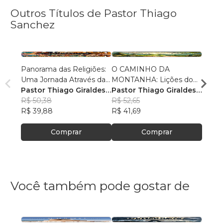
Outros Títulos de Pastor Thiago
Sanchez
Panorama das Religiões:
O CAMINHO DA
O SE
Uma Jornada Através da
MONTANHA: Lições do
O SAL
Diversidade Espiritual
Pastor Thiago Giraldes
Sermão de Jesus
Pastor Thiago Giraldes
no No
Pasto
Sanchez
R$ 50,38
Sanchez
R$ 52,65
Sanc
R$ 84
R$ 39,88
R$ 41,69
R$ 66
Comprar
Comprar
Você também pode gostar de