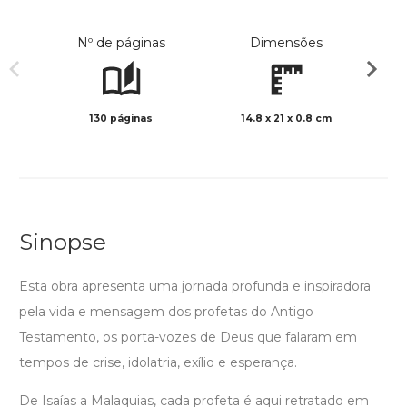
Nº de páginas
Dimensões
130 páginas
14.8 x 21 x 0.8 cm
Preto 
Sinopse
Esta obra apresenta uma jornada profunda e inspiradora
pela vida e mensagem dos profetas do Antigo
Testamento, os porta-vozes de Deus que falaram em
tempos de crise, idolatria, exílio e esperança.
De Isaías a Malaquias, cada profeta é aqui retratado em