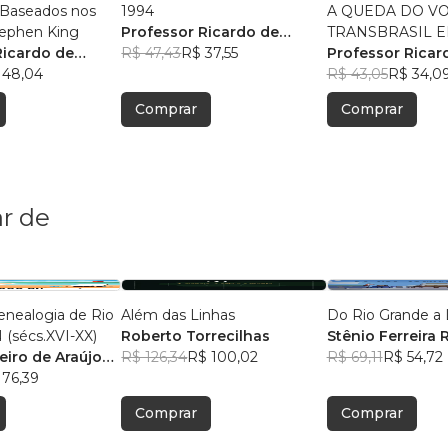
 Baseados nos
1994
A QUEDA DO VO
de Stephen King
Professor Ricardo de
TRANSBRASIL 
Ricardo de
Souza
R$ 47,43
R$ 37,55
FLORIANÓPOLIS
Professor Ricar
 48,04
Souza
R$ 43,05
R$ 34,0
Comprar
Comprar
r de
Genealogia de Rio
Além das Linhas
Do Rio Grande a
(sécs.XVI-XX)
Roberto Torrecilhas
Stênio Ferreira 
eiro de Araújo
R$ 126,34
R$ 100,02
R$ 69,11
R$ 54,72
 76,39
Comprar
Comprar