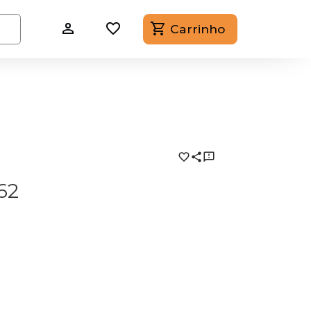
Carrinho
62