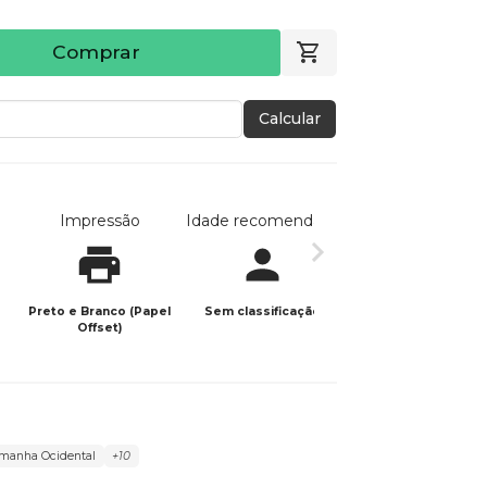
Comprar
Calcular
Impressão
Idade recomendada
Data de publicaç
Preto e Branco (Papel
Sem classificação
09/11/2025
Offset)
manha Ocidental
+10