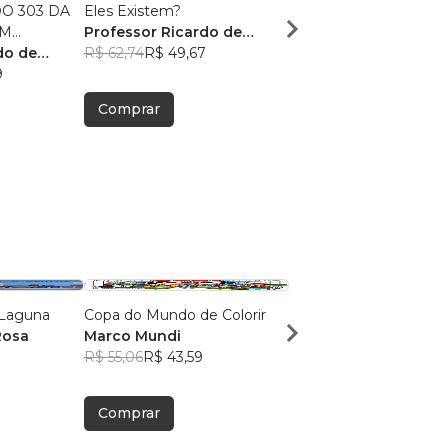
O 303 DA
Eles Existem?
A HISTÓRIA DO
EM
Professor Ricardo de
VIDEOGAME NO BRA
.
do de
Souza
R$ 62,74
R$ 49,67
Professor Ricardo de
9
Souza
R$ 46,87
R$ 37,10
Comprar
Comprar
 Laguna
Copa do Mundo de Colorir
AVENTURAS IMORTAI
Rosa
Marco Mundi
Fernando Junqueira
R$ 55,06
R$ 43,59
R$ 60,80
R$ 48,14
Comprar
Comprar