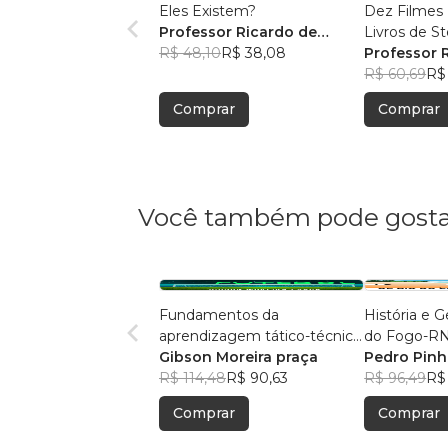
Eles Existem?
Dez Filmes
Professor Ricardo de
Livros 
Souza
R$ 48,10
R$ 38,08
Professor 
Souza
R$ 60,69
R$
Comprar
Comprar
Você também pode gosta
Fundamentos da
História e 
aprendizagem tático-técnica
do Fogo-RN 
individual no futebol
Gibson Moreira praça
Pedro Pinh
R$ 114,48
R$ 90,63
Júnior
R$ 96,49
R$
Comprar
Comprar