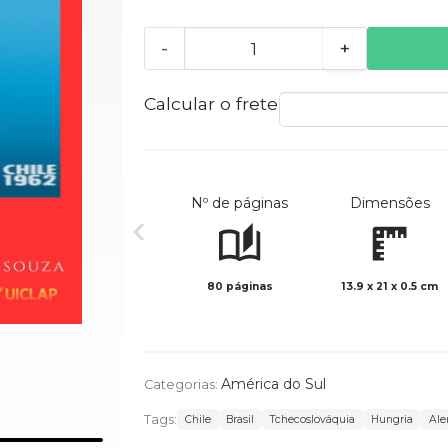
-
+
Calcular o frete
Nº de páginas
Dimensões
80 páginas
13.9 x 21 x 0.5 cm
América do Sul
Categorias:
Tags:
Chile
Brasil
Tchecoslováquia
Hungria
Ale