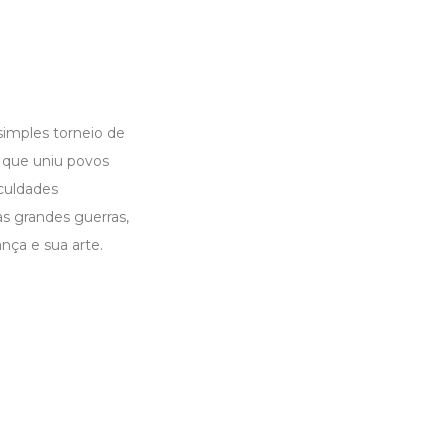
simples torneio de
o que uniu povos
culdades
s grandes guerras,
ça e sua arte.