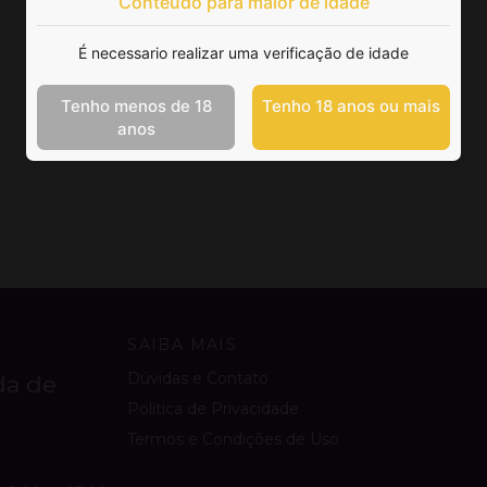
Conteúdo para maior de idade
É necessario realizar uma verificação de idade
Tenho menos de 18
Tenho 18 anos ou mais
anos
SAIBA MAIS
Dúvidas e Contato
da de
Política de Privacidade
Termos e Condições de Uso