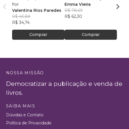
flor
Emma Vieira
Julia
Valentina Rios Paredes
R$ 78,69
R$ 45
R$ 43,88
R$ 62,30
R$ 35
R$ 34,74
Comprar
Comprar
NOSSA MISSÃO
Democratizar a publicação e venda de
livros.
SAIBA MAIS
Dúvidas e Contato
Política de Privacidade