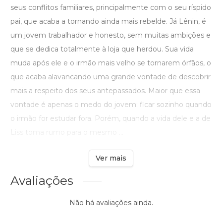
seus conflitos familiares, principalmente com o seu ríspido
pai, que acaba a tornando ainda mais rebelde. Já Lênin, é
um jovem trabalhador e honesto, sem muitas ambições e
que se dedica totalmente à loja que herdou. Sua vida
muda após ele e o irmão mais velho se tornarem órfãos, o
que acaba alavancando uma grande vontade de descobrir
mais a respeito dos seus antepassados. Maior que essa
vontade é apenas o medo do jovem: ficar sozinho quando
o irmão for estudar fora. Porém, quando a vida dele e a de
Liss toma rumo para o mesmo ...
Ver mais
Avaliações
Não há avaliações ainda.