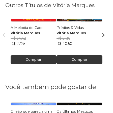
Outros Títulos de Vitória Marques
A Melodia do Caos
Prédios & Vidas
Na Pe
Vitória Marques
Vitória Marques
o Fig
R$ 34,42
R$ 51,16
Vitór
R$ 27,25
R$ 40,50
R$ 73
R$ 58
Comprar
Comprar
Você também pode gostar de
O leão que parecia uma
Os Últimos Mestiços
Lia e