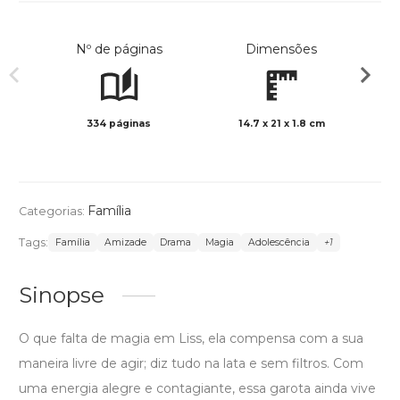
Nº de páginas
Dimensões
334 páginas
14.7 x 21 x 1.8 cm
Preto 
Família
Categorias:
Tags:
Família
Amizade
Drama
Magia
Adolescência
+1
Sinopse
O que falta de magia em Liss, ela compensa com a sua
maneira livre de agir; diz tudo na lata e sem filtros. Com
uma energia alegre e contagiante, essa garota ainda vive