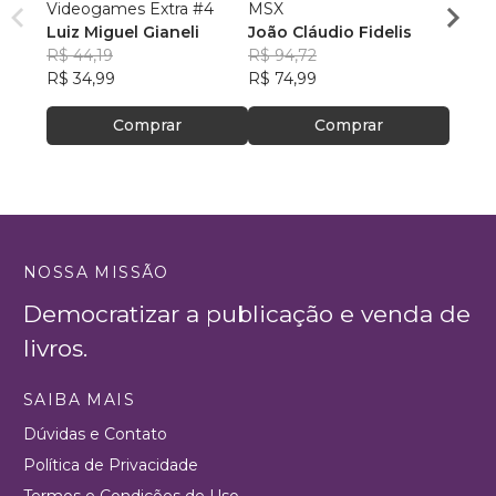
Videogames Extra #4
MSX
Video
Luiz Miguel Gianeli
João Cláudio Fidelis
L. M. 
R$ 44,19
R$ 94,72
R$ 56
R$ 34,99
R$ 74,99
R$ 44
Comprar
Comprar
NOSSA MISSÃO
Democratizar a publicação e venda de
livros.
SAIBA MAIS
Dúvidas e Contato
Política de Privacidade