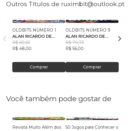
Outros Títulos de ruximbit@outlook.pt
OLDBITS NÚMERO 1
OLDBITS NÚMERO 9
LIVR
ALAN RICARDO DE
ALAN RICARDO DE
PLAT
OLIVEIRA
R$ 60,63
OLIVEIRA
R$ 70,73
ALAN
R$ 48,00
R$ 56,00
OLIV
R$ 47
R$ 37
Comprar
Comprar
Você também pode gostar de
Revista Muito Além dos
50 Jogos para Conhecer o
Revis