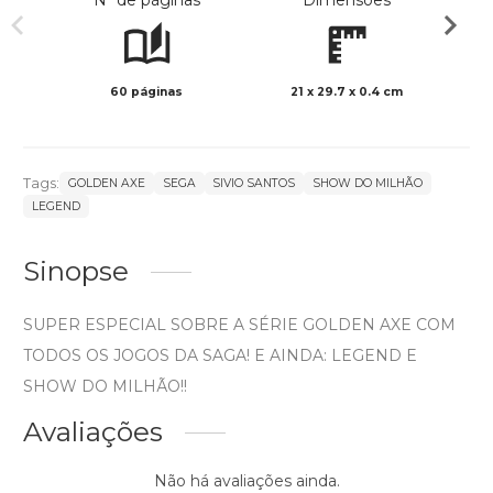
Nº de páginas
Dimensões
60 páginas
21 x 29.7 x 0.4 cm
Col
Tags:
GOLDEN AXE
SEGA
SIVIO SANTOS
SHOW DO MILHÃO
LEGEND
Sinopse
SUPER ESPECIAL SOBRE A SÉRIE GOLDEN AXE COM
TODOS OS JOGOS DA SAGA! E AINDA: LEGEND E
SHOW DO MILHÃO!!
Avaliações
Não há avaliações ainda.