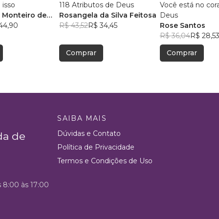
 isso
118 Atributos de Deus
Você está no cor
 Monteiro de
Rosangela da Silva Feitosa
Deus
44,90
R$ 43,52
R$ 34,45
Rose Santos
R$ 36,04
R$ 28,5
Comprar
Comprar
SAIBA MAIS
Dúvidas e Contato
da de
Política de Privacidade
Termos e Condições de Uso
s 8:00 às 17:00