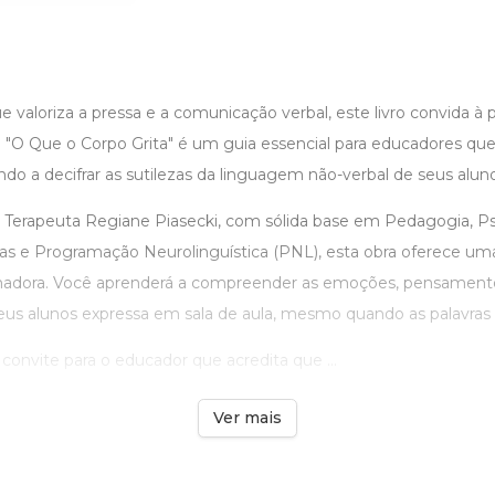
aloriza a pressa e a comunicação verbal, este livro convida à 
 "O Que o Corpo Grita" é um guia essencial para educadores que
do a decifrar as sutilezas da linguagem não-verbal de seus aluno
 Terapeuta Regiane Piasecki, com sólida base em Pedagogia, Psi
ivas e Programação Neurolinguística (PNL), esta obra oferece 
rmadora. Você aprenderá a compreender as emoções, pensament
eus alunos expressa em sala de aula, mesmo quando as palavras 
onvite para o educador que acredita que ...
Ver mais