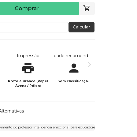
Comprar
Calcular
Impressão
Idade recomendada
Data de publicaç
Preto e Branco (Papel
Sem classificação
09/11/2025
Avena / Pólen)
Alternativas
imento do professor Inteligência emocional para educadores Autoconhecimento do pro