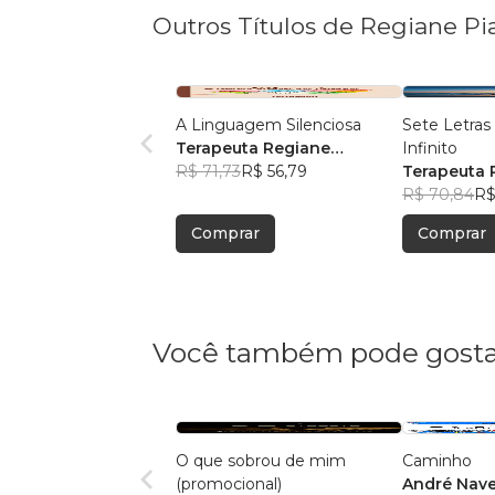
Outros Títulos de Regiane Pi
A Linguagem Silenciosa
Sete Letra
Terapeuta Regiane
Infinito
Piasecki
R$ 71,73
R$ 56,79
Terapeuta 
Piasecki
R$ 70,84
R$
Comprar
Comprar
Você também pode gosta
O que sobrou de mim
Caminho
(promocional)
André Nave