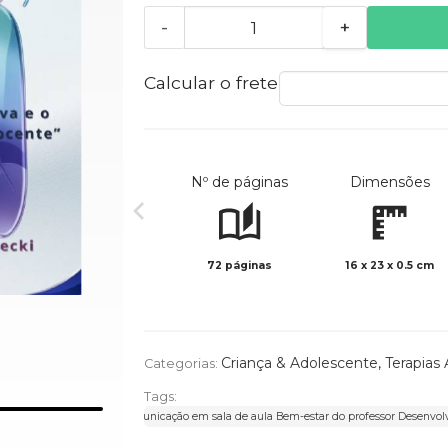
-
+
Calcular o frete
Nº de páginas
Dimensões
72 páginas
16 x 23 x 0.5 cm
Criança & Adolescente
,
Terapias 
Categorias:
Tags:
 Linguagem não verbal Comunicação em sala de aula Bem-estar do professor Desenvolv