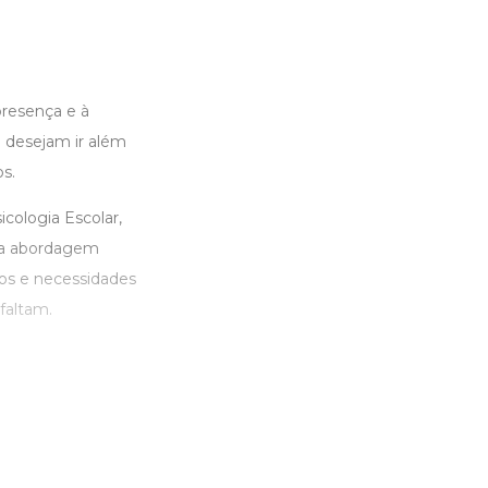
presença e à
 desejam ir além
s.
cologia Escolar,
uma abordagem
os e necessidades
faltam.