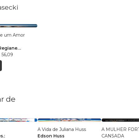
asecki
s e um Amor
Regiane
 56,09
r de
A Vida de Juliana Huss
A MULHER FORT
s.:
Edson Huss
CANSADA