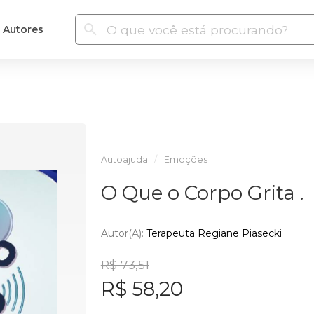
Autores
Autoajuda
Emoções
O Que o Corpo Grita .
Autor(a):
Terapeuta Regiane Piasecki
R$ 73,51
R$ 58,20