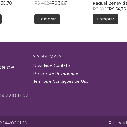
 50,70
R$ 46,24
R$ 36,61
Raquel Benevid
R$ 69,15
R$ 54,75
Comprar
Comprar
SAIBA MAIS
Dúvidas e Contato
da de
Política de Privacidade
Termos e Condições de Uso
s 8:00 às 17:00
52.144/0001-10
Rua dos I