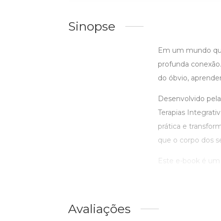
Sinopse
Em um mundo que v
profunda conexão.
do óbvio, aprenden
Desenvolvido pela
Terapias Integrat
prática e transfo
que o corpo dos s
Este e-book é um c
Avaliações