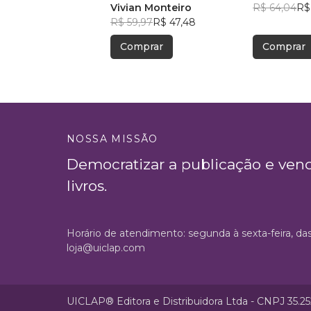
Vivian Monteiro
R$ 64,04
R$
R$ 59,97
R$ 47,48
Comprar
Comprar
NOSSA MISSÃO
Democratizar a publicação e ven
livros.
Horário de atendimento: segunda à sexta-feira, da
loja@uiclap.com
UICLAP® Editora e Distribuidora Ltda - CNPJ 35.2