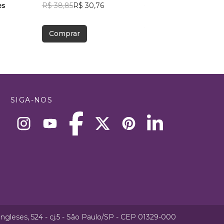
es
R$ 38,85
R$ 30,76
R$ 41,23
R$ 32,64
Comprar
Comprar
SIGA-NOS
ngleses, 524 - cj.5 - São Paulo/SP - CEP 01329-000