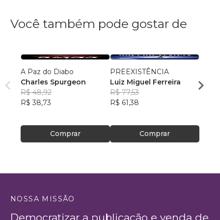
Você também pode gostar de
A Paz do Diabo
PREEXISTÊNCIA
Uma d
Charles Spurgeon
Luiz Miguel Ferreira
seu c
R$ 48,92
R$ 77,53
Rosan
R$ 38,73
R$ 61,38
Silva
R$ 69
R$ 54
Comprar
Comprar
NOSSA MISSÃO
Democratizar a publicação e venda de