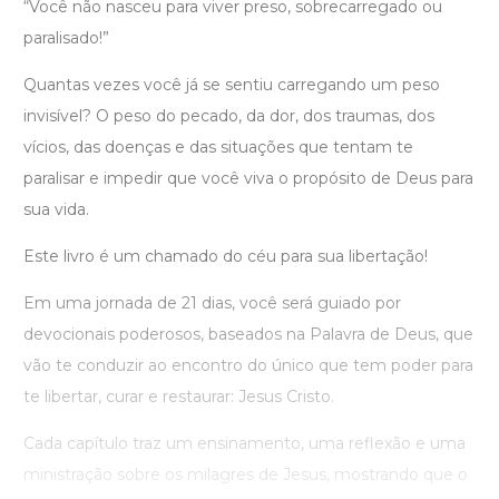
“Você não nasceu para viver preso, sobrecarregado ou
paralisado!”
Quantas vezes você já se sentiu carregando um peso
invisível? O peso do pecado, da dor, dos traumas, dos
vícios, das doenças e das situações que tentam te
paralisar e impedir que você viva o propósito de Deus para
sua vida.
Este livro é um chamado do céu para sua libertação!
Em uma jornada de 21 dias, você será guiado por
devocionais poderosos, baseados na Palavra de Deus, que
vão te conduzir ao encontro do único que tem poder para
te libertar, curar e restaurar: Jesus Cristo.
Cada capítulo traz um ensinamento, uma reflexão e uma
ministração sobre os milagres de Jesus, mostrando que o