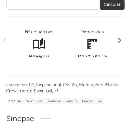
Calcular
Nº de páginas
Dimensões
148 páginas
13.9 x 21 x 0.9 cm
Preto 
Fé
,
Inspiracional
,
Cristão
,
Meditações Bíblicas
,
Categorias:
Crescimento Espiritual
,
+1
Tags:
fé
devocional
libertação
milagre
bênção
+4
Sinopse