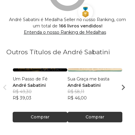
André Sabatini é Medalha Seller no nosso Ranking, com
um total de
166 livros vendidos!
Entenda o nosso Ranking de Medalhas
Outros Títulos de André Sabatini
Um Passo de Fé
Sua Graça me basta
Um di
André Sabatini
André Sabatini
André
R$ 49,30
R$ 58,11
R$ 59,
R$ 39,03
R$ 46,00
R$ 46
Comprar
Comprar