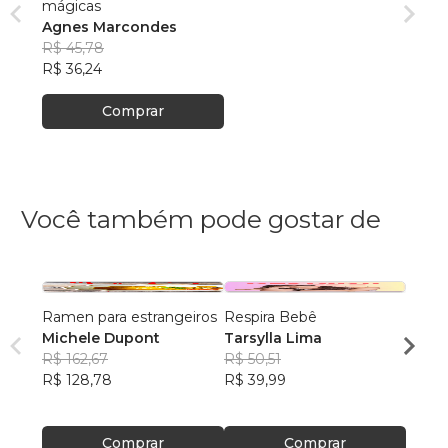
mágicas
Agnes Marcondes
R$ 45,78
R$ 36,24
Comprar
Você também pode gostar de
Ramen para estrangeiros
Respira Bebê
Nem 
Michele Dupont
Tarsylla Lima
prime
R$ 162,67
R$ 50,51
Bárb
R$ 128,78
R$ 39,99
R$ 12
R$ 10
Comprar
Comprar