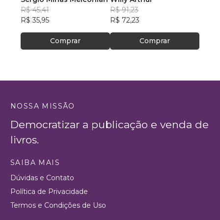
R$ 45,41
R$ 91,23
R$ 14
R$ 35,95
R$ 72,23
R$ 11
Comprar
Comprar
NOSSA MISSÃO
Democratizar a publicação e venda de
livros.
SAIBA MAIS
Dúvidas e Contato
Política de Privacidade
Termos e Condições de Uso