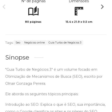
Nº de páginas
Dimensões
80 páginas
15.4 x 21.9 x 0.5 cm
Col
Tags:
Seo
Negócios online
Guia Turbo de Negócios 3
Sinopse
"Guia Turbo de Negócios 3" é um volume focado em
Otimização de Mecanismos de Busca (SEO), escrito por
Olnair Gonzaga Pereira.
Ele aborda os seguintes tópicos principais:
Introdução ao SEO: Explica o que é SEO, sua importância,
como o Google classifica os sites e os pilares do SEO.