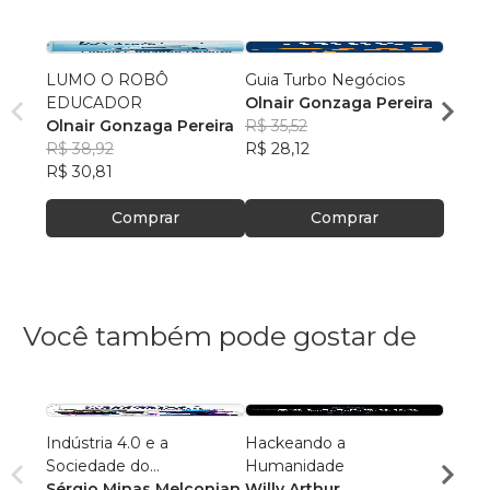
LUMO O ROBÔ
Guia Turbo Negócios
Guia 
EDUCADOR
Olnair Gonzaga Pereira
Olnai
Olnair Gonzaga Pereira
R$ 35,52
R$ 35
R$ 38,92
R$ 28,12
R$ 28
R$ 30,81
Comprar
Comprar
Você também pode gostar de
Indústria 4.0 e a
Hackeando a
Engen
Sociedade do
Humanidade
do bá
Conhecimento
Sérgio Minas Melconian
Willy Arthur
Rogér