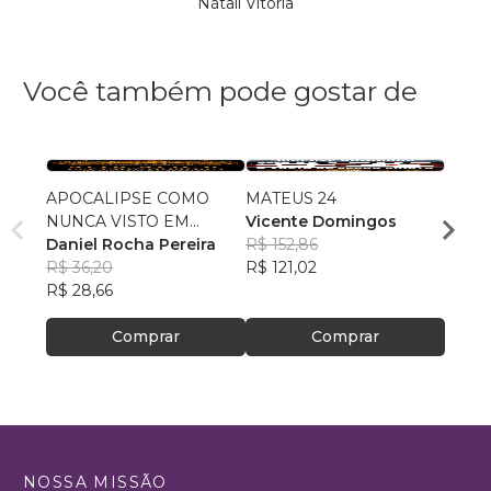
Nátali Vitória
Você também pode gostar de
APOCALIPSE COMO
MATEUS 24
Do Di
NUNCA VISTO EM
Vicente Domingos
Crist
CRONOLOGIA
Daniel Rocha Pereira
R$ 152,86
Carlo
R$ 36,20
R$ 121,02
Ferre
R$ 55,
R$ 28,66
R$ 43
Comprar
Comprar
NOSSA MISSÃO