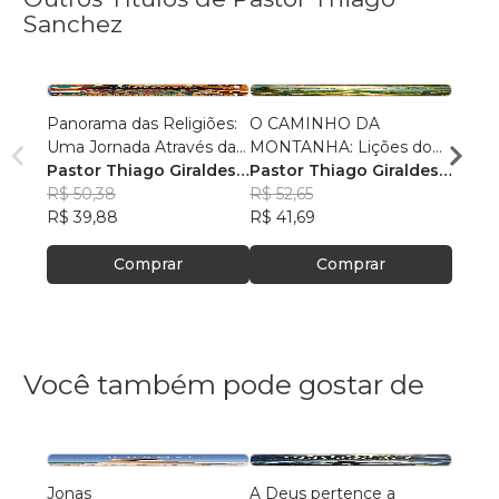
Sanchez
Panorama das Religiões:
O CAMINHO DA
O SE
Uma Jornada Através da
MONTANHA: Lições do
O SAL
Diversidade Espiritual
Pastor Thiago Giraldes
Sermão de Jesus
Pastor Thiago Giraldes
no No
Pasto
Sanchez
R$ 50,38
Sanchez
R$ 52,65
Sanc
R$ 84
R$ 39,88
R$ 41,69
R$ 66
Comprar
Comprar
Você também pode gostar de
Jonas
A Deus pertence a
As Vi