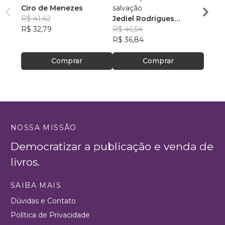
Ciro de Menezes
salvação
Zacar
R$ 41,42
Jediel Rodrigues
David
R$ 32,79
Martins
R$ 46,54
R$ 88
R$ 36,84
R$ 69
Comprar
Comprar
NOSSA MISSÃO
Democratizar a publicação e venda de
livros.
SAIBA MAIS
Dúvidas e Contato
Política de Privacidade