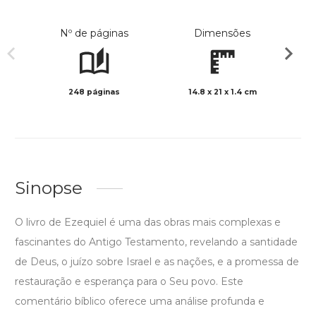
Nº de páginas
Dimensões
248 páginas
14.8 x 21 x 1.4 cm
Preto 
Sinopse
O livro de Ezequiel é uma das obras mais complexas e
fascinantes do Antigo Testamento, revelando a santidade
de Deus, o juízo sobre Israel e as nações, e a promessa de
restauração e esperança para o Seu povo. Este
comentário bíblico oferece uma análise profunda e