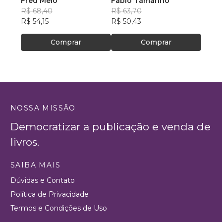
Fred Melo
Fabio Tamanho
Luci
R$ 68,40
R$ 63,70
R$ 82
R$ 54,15
R$ 50,43
R$ 65
Comprar
Comprar
NOSSA MISSÃO
Democratizar a publicação e venda de
livros.
SAIBA MAIS
Dúvidas e Contato
Política de Privacidade
Termos e Condições de Uso