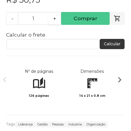
-
+
Comprar
Calcular o frete
Calcular
Nº de páginas
Dimensões
126 páginas
14 x 21 x 0.8 cm
Preto 
Tags:
Liderança
Gestão
Pessoas
Industria
Organização