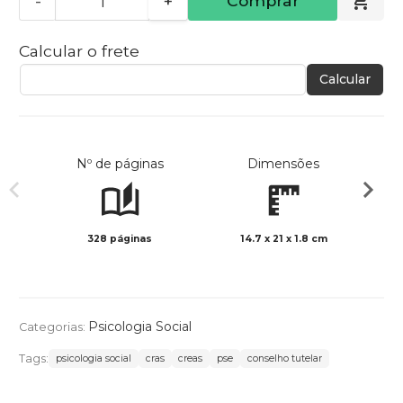
-
+
Comprar
Calcular o frete
Calcular
Nº de páginas
Dimensões
328 páginas
14.7 x 21 x 1.8 cm
Preto 
Psicologia Social
Categorias:
Tags:
psicologia social
cras
creas
pse
conselho tutelar