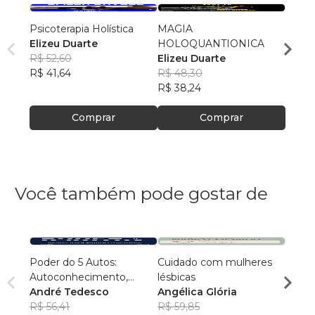
Psicoterapia Holística
MAGIA
POLA
Elizeu Duarte
HOLOQUANTIONICA
Elize
R$ 52,60
Elizeu Duarte
R$ 46
R$ 41,64
R$ 48,30
R$ 36
R$ 38,24
Comprar
Comprar
Você também pode gostar de
Poder do 5 Autos:
Cuidado com mulheres
PORQ
Autoconhecimento,
lésbicas
ADLA
Autocontrole,
André Tedesco
Angélica Glória
VERM
R$ 91
Autoestima,
R$ 56,41
R$ 59,85
R$ 72