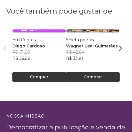
Você também pode gostar de
Em Contos
Seleta poética
O que
Diego Cardoso
Wagner Leal Guimarães
enten
R$ 71,85
R$ 42,84
ainda 
Carla
R$ 56,88
R$ 33,91
R$ 57
R$ 45
Comprar
Comprar
NOSSA MISSÃO
Democratizar a publicação e venda de