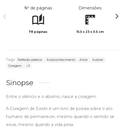
Nº de páginas
Dimensões
78 páginas
15.5 x 23 x 0.5 cm
Preto 
Tags:
Reflexão poetica
Autoconhecimento
Amor
Autoral
Coragem
+3
Sinopse
Entre o silêncio e o abismo, nasce a coragem.
A Coragem de Existir é um livro de poesia sobre o ato
humano de permanecer, mesmo quando o sentido se
esvai, mesmo quando a vida pesa.