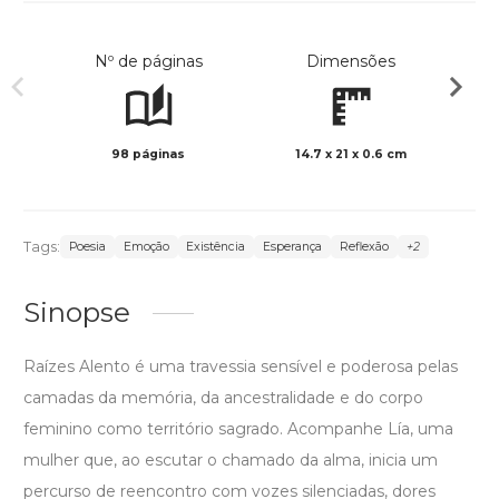
Nº de páginas
Dimensões
98 páginas
14.7 x 21 x 0.6 cm
Preto 
Tags:
Poesia
Emoção
Existência
Esperança
Reflexão
+2
Sinopse
Raízes Alento é uma travessia sensível e poderosa pelas
camadas da memória, da ancestralidade e do corpo
feminino como território sagrado. Acompanhe Lía, uma
mulher que, ao escutar o chamado da alma, inicia um
percurso de reencontro com vozes silenciadas, dores