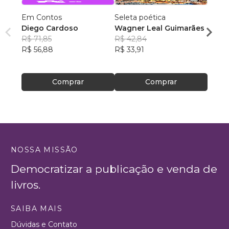
Em Contos
Seleta poética
O que
Diego Cardoso
Wagner Leal Guimarães
enten
R$ 71,85
R$ 42,84
ainda 
Carla
R$ 56,88
R$ 33,91
R$ 57
R$ 45
Comprar
Comprar
NOSSA MISSÃO
Democratizar a publicação e venda de
livros.
SAIBA MAIS
Dúvidas e Contato