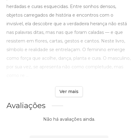
herdadas e curas esquecidas. Entre sonhos densos,
objetos carregados de história e encontros com o
invisível, ela descobre que a verdadeira herança não está
nas palavras ditas, mas nas que foram caladas — e que
resistem em flores, cartas, gestos e cantos. Neste livro,
símbolo e realidade se entrelaçam. O feminino emerge
como força que acolhe, dança, planta e cura. O masculino,
por sua vez, se apresenta não como completude, mas
como re ...
Ver mais
Avaliações
Não há avaliações ainda.