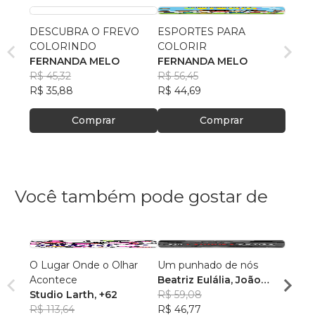
DESCUBRA O FREVO
ESPORTES PARA
COLORINDO
COLORIR
FERNANDA MELO
FERNANDA MELO
R$ 45,32
R$ 56,45
R$ 35,88
R$ 44,69
Comprar
Comprar
Você também pode gostar de
O Lugar Onde o Olhar
Um punhado de nós
REVI
Acontece
Beatriz Eulália, João
BRASI
Studio Larth
, +62
Moraes, Lucas
R$ 59,08
2026 
REVI
R$ 113,64
Figueiredo e Victor
R$ 46,77
GUIM
BRAS
R$ 47