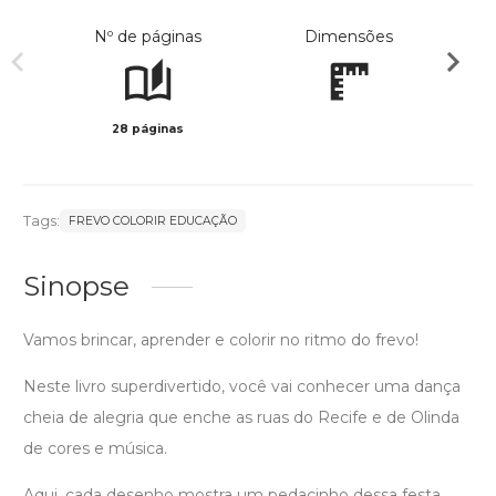
Nº de páginas
Dimensões
28 páginas
Preto 
Tags:
FREVO COLORIR EDUCAÇÃO
Sinopse
Vamos brincar, aprender e colorir no ritmo do frevo!
Neste livro superdivertido, você vai conhecer uma dança
cheia de alegria que enche as ruas do Recife e de Olinda
de cores e música.
Aqui, cada desenho mostra um pedacinho dessa festa