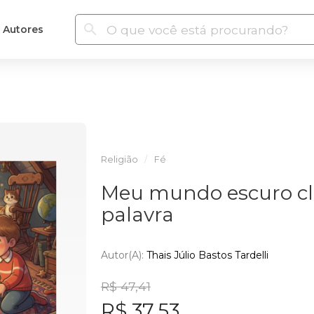
Autores
Religião
Fé
Meu mundo escuro cl
palavra
Autor(a):
Thais Júlio Bastos Tardelli
R$ 47,41
R$ 37,53