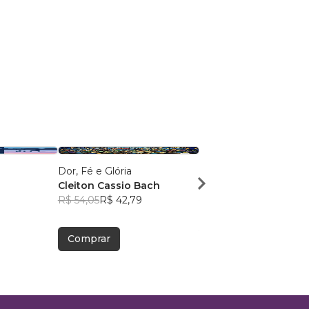
Dor, Fé e Glória
Como viver a Nova Cri
Cleiton Cassio Bach
André Nunes
R$ 54,05
R$ 42,79
R$ 43,05
R$ 34,09
Comprar
Comprar