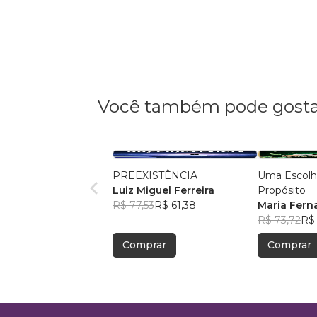
Você também pode gosta
PREEXISTÊNCIA
Uma Escolh
Luiz Miguel Ferreira
Propósito
R$ 77,53
R$ 61,38
Maria Fern
R$ 73,72
R$ 
Comprar
Comprar