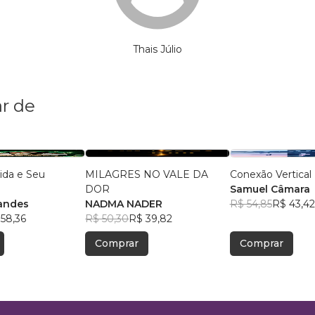
Thais Júlio
r de
ida e Seu
MILAGRES NO VALE DA
Conexão Vertical
DOR
Samuel Câmara
andes
NADMA NADER
R$ 54,85
R$ 43,42
58,36
R$ 50,30
R$ 39,82
Comprar
Comprar