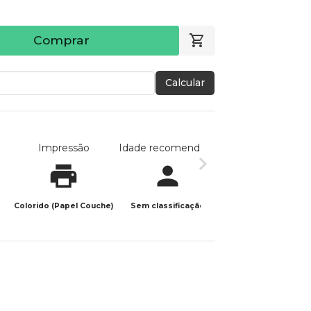
Comprar
Calcular
Impressão
Idade recomendada
Data de publicaç
Colorido (Papel Couche)
Sem classificação
07/11/2025