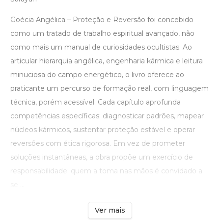
Goécia Angélica – Proteção e Reversão foi concebido
como um tratado de trabalho espiritual avançado, não
como mais um manual de curiosidades ocultistas. Ao
articular hierarquia angélica, engenharia kármica e leitura
minuciosa do campo energético, o livro oferece ao
praticante um percurso de formação real, com linguagem
técnica, porém acessível. Cada capítulo aprofunda
competências específicas: diagnosticar padrões, mapear
núcleos kármicos, sustentar proteção estável e operar
reversões com ética rigorosa. Em vez de prometer
soluções instantâneas, a obra propõe um exercício de
responsabilidade: quem a toma nas mãos é convidado a
se ...
Ver mais