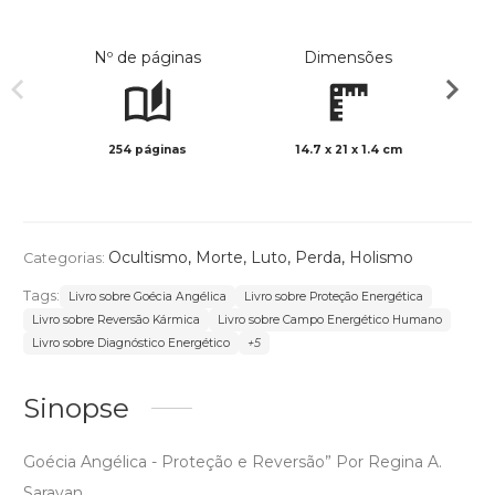
Nº de páginas
Dimensões
254 páginas
14.7 x 21 x 1.4 cm
Preto 
Ocultismo
,
Morte, Luto, Perda
,
Holismo
Categorias:
Tags:
Livro sobre Goécia Angélica
Livro sobre Proteção Energética
Livro sobre Reversão Kármica
Livro sobre Campo Energético Humano
Livro sobre Diagnóstico Energético
+5
Sinopse
Goécia Angélica - Proteção e Reversão” Por Regina A.
Sarayan