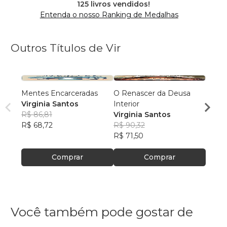
125 livros vendidos!
Entenda o nosso Ranking de Medalhas
Outros Títulos de Vir
Mentes Encarceradas
O Renascer da Deusa
Mada
Virginia Santos
Interior
Virgi
R$ 86,81
Virginia Santos
R$ 89
R$ 68,72
R$ 90,32
R$ 70
R$ 71,50
Comprar
Comprar
Você também pode gostar de