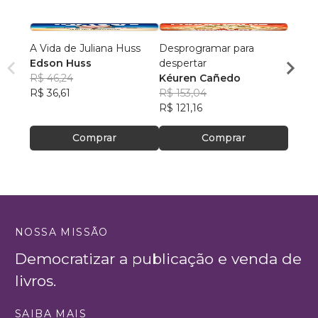
A Vida de Juliana Huss
Desprogramar para
Quand
Edson Huss
despertar
vem
R$ 46,24
Kéuren Cañedo
Ales
R$ 36,61
R$ 153,04
Batis
R$ 38
R$ 121,16
R$ 30
Comprar
Comprar
NOSSA MISSÃO
Democratizar a publicação e venda de
livros.
SAIBA MAIS