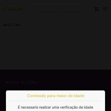
VOLTAR
NOSSA MISSÃO
Democratizar a publicação e venda de
Conteúdo para maior de idade
livros.
É necessario realizar uma verificação de idade
SAIBA MAIS