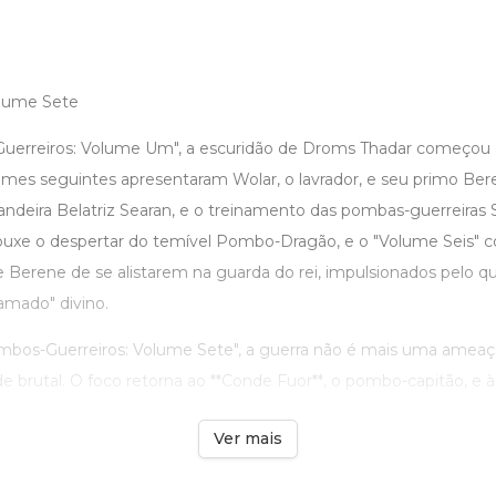
olume Sete
erreiros: Volume Um", a escuridão de Droms Thadar começo
mes seguintes apresentaram Wolar, o lavrador, e seu primo Be
ndeira Belatriz Searan, e o treinamento das pombas-guerreiras S
ouxe o despertar do temível Pombo-Dragão, e o "Volume Seis" c
 Berene de se alistarem na guarda do rei, impulsionados pelo qu
mado" divino.
bos-Guerreiros: Volume Sete", a guerra não é mais uma ameaça 
e brutal. O foco retorna ao **Conde Fuor**, o pombo-capitão, e à s
Ver mais