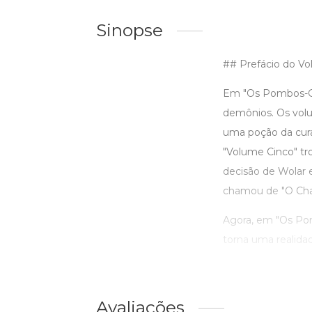
Sinopse
## Prefácio do V
Em "Os Pombos-Gu
demônios. Os volu
uma poção da cura
"Volume Cinco" tr
decisão de Wolar e
chamou de "O Cha
Agora, em "Os Pom
torna uma realidad
Avaliações