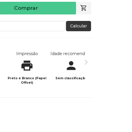
Comprar
Calcular
Impressão
Idade recomendada
Data de publicaç
Preto e Branco (Papel
Sem classificação
07/11/2025
Offset)