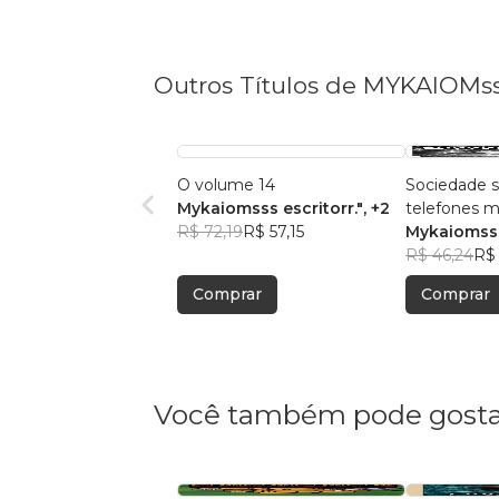
Outros Títulos de MYKAIOMsss
O volume 14
Sociedade s
Mykaiomsss escritorr."
, +2
telefones 
R$ 72,19
R$ 57,15
Mykaiomss
R$ 46,24
R$ 
Comprar
Comprar
Você também pode gosta