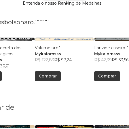
Entenda o nosso Ranking de Medalhas
bolsonaro.""""""
ecreta dos
Volume um."
Fanzine caseiro ."
magicos
Mykaiomsss
Mykaiomsss
s
R$ 122,83
R$ 97,24
R$ 42,39
R$ 33,56
36,61
Comprar
Comprar
r de