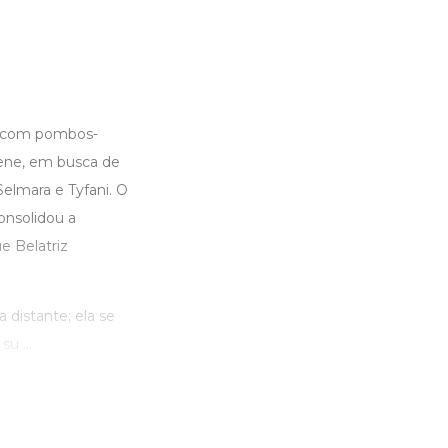
u com pombos-
rene, em busca de
elmara e Tyfani. O
onsolidou a
e Belatriz
distante; ela se
u ...