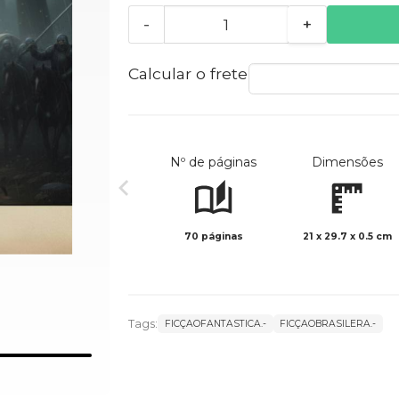
-
+
Calcular o frete
Nº de páginas
Dimensões
70 páginas
21 x 29.7 x 0.5 cm
Tags:
FICÇAOFANTASTICA.-
FICÇAOBRASILERA.-