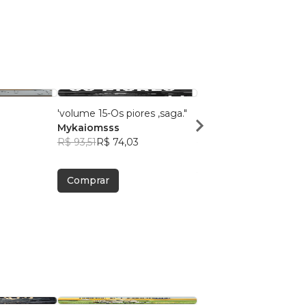
'volume 15-Os piores ,saga."
O vollume trez
Mykaiomsss
Mykaiomsss amador
R$ 93,51
R$ 74,03
R$ 41,03
R$ 32,48
Comprar
Comprar