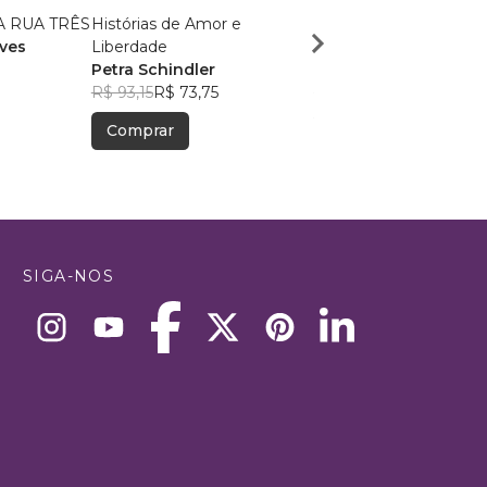
 RUA TRÊS
Histórias de Amor e
A Kilómetros de Distan
ves
Liberdade
Lorena Entre Dos Mun
Petra Schindler
Mari Sang
R$ 93,15
R$ 73,75
R$ 55,75
R$ 44,14
Comprar
Comprar
SIGA-NOS