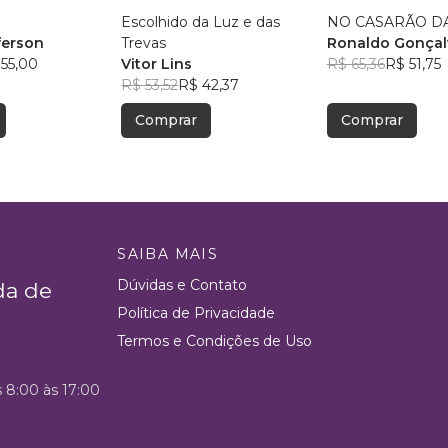
Escolhido da Luz e das
NO CASARÃO DA
ferson
Trevas
Ronaldo Gonçal
 55,00
Vitor Lins
R$ 65,36
R$ 51,75
R$ 53,52
R$ 42,37
Comprar
Comprar
SAIBA MAIS
Dúvidas e Contato
da de
Política de Privacidade
Termos e Condições de Uso
s 8:00 às 17:00