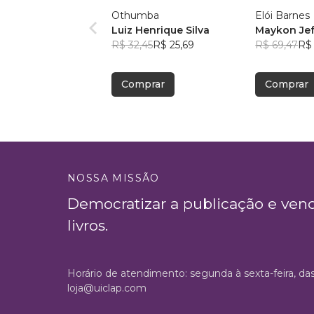
Othumba
Elói Barnes
Luiz Henrique Silva
Maykon Je
R$ 32,45
R$ 25,69
R$ 69,47
R$
Comprar
Comprar
NOSSA MISSÃO
Democratizar a publicação e ven
livros.
Horário de atendimento: segunda à sexta-feira, da
loja@uiclap.com