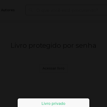
Autores
Livro protegido por senha
Acessar livro
Livro privado