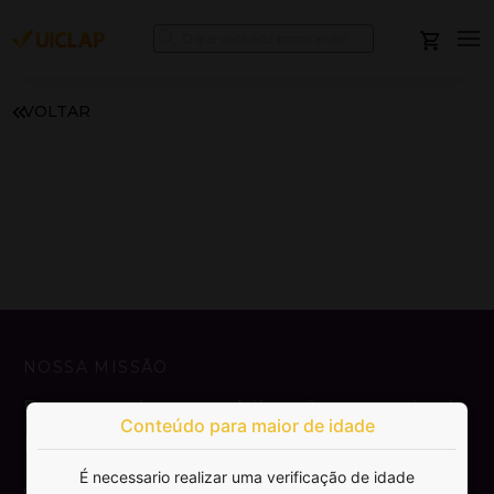
VOLTAR
NOSSA MISSÃO
Democratizar a publicação e venda de
Conteúdo para maior de idade
livros.
É necessario realizar uma verificação de idade
SAIBA MAIS