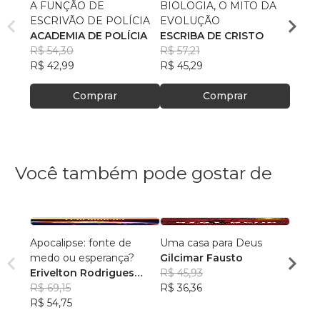
A FUNÇÃO DE
BIOLOGIA, O MITO DA
O QU
ESCRIVÃO DE POLÍCIA
EVOLUÇÃO
CATÓ
ACADEMIA DE POLÍCIA
ESCRIBA DE CRISTO
CENT
R$ 54,30
R$ 57,21
BÍBL
R$ 65
R$ 42,99
R$ 45,29
R$ 52
Comprar
Comprar
Você também pode gostar de
Apocalipse: fonte de
Uma casa para Deus
O Fim
medo ou esperança?
Gilcimar Fausto
da Bíb
Erivelton Rodrigues
R$ 45,93
José 
Nunes
R$ 69,15
R$ 36,36
Mello
R$ 61,
R$ 54,75
R$ 48