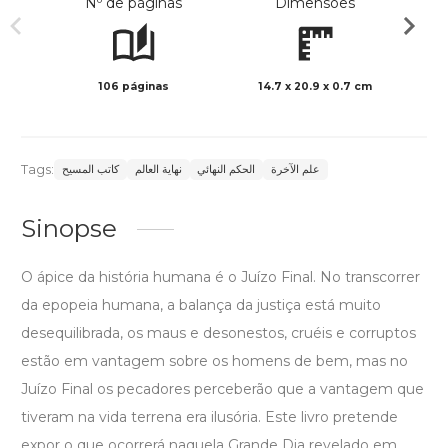
Nº de páginas
Dimensões
106 páginas
14.7 x 20.9 x 0.7 cm
Preto 
Tags:
علم الآخرة
الحكم النهائي
نهاية العالم
كاتب المسيح
Sinopse
O ápice da história humana é o Juízo Final. No transcorrer
da epopeia humana, a balança da justiça está muito
desequilibrada, os maus e desonestos, cruéis e corruptos
estão em vantagem sobre os homens de bem, mas no
Juízo Final os pecadores perceberão que a vantagem que
tiveram na vida terrena era ilusória. Este livro pretende
expor o que ocorrerá naquela Grande Dia revelado em