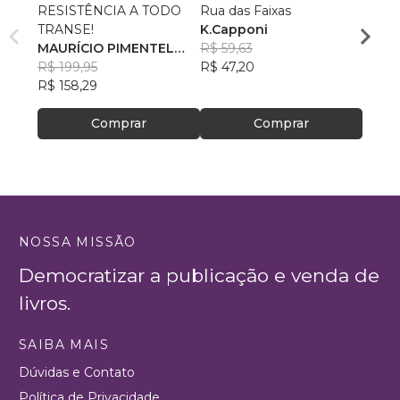
RESISTÊNCIA A TODO
Rua das Faixas
MAÇO
TRANSE!
K.Capponi
REV
MAURÍCIO PIMENTEL
R$ 59,63
FARR
João-
MACHADO
R$ 199,95
R$ 47,20
Rogo
R$ 63
R$ 158,29
R$ 49
Comprar
Comprar
NOSSA MISSÃO
Democratizar a publicação e venda de
livros.
SAIBA MAIS
Dúvidas e Contato
Política de Privacidade