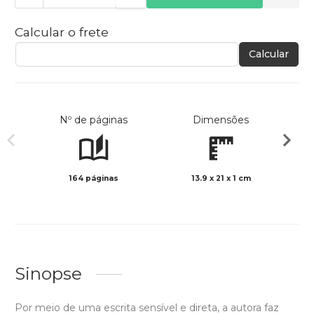
Calcular o frete
Calcular
Nº de páginas
Dimensões
164 páginas
13.9 x 21 x 1 cm
Preto 
Sinopse
Por meio de uma escrita sensível e direta, a autora faz