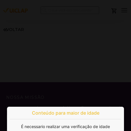
VOLTAR
NOSSA MISSÃO
Democratizar a publicação e venda de
Conteúdo para maior de idade
livros.
É necessario realizar uma verificação de idade
SAIBA MAIS