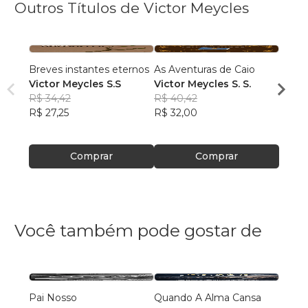
Outros Títulos de Victor Meycles
Breves instantes eternos
As Aventuras de Caio
O Liv
Victor Meycles S.S
Victor Meycles S. S.
Victo
R$ 34,42
R$ 40,42
R$ 42
R$ 27,25
R$ 32,00
R$ 33
Comprar
Comprar
Você também pode gostar de
Pai Nosso
Quando A Alma Cansa
Lider