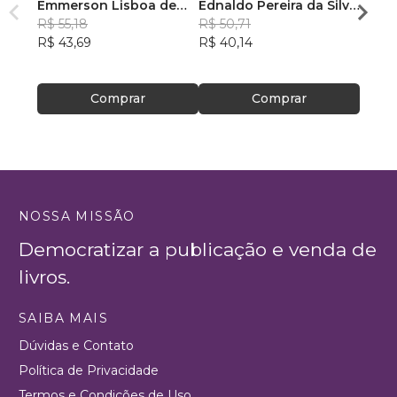
Emmerson Lisboa de
Ednaldo Pereira da Silva
Prepa
Almeida
R$ 55,18
Melo
R$ 50,71
Ivani
R$ 43,69
R$ 40,14
Santa
R$ 50
R$ 39
Comprar
Comprar
NOSSA MISSÃO
Democratizar a publicação e venda de
livros.
SAIBA MAIS
Dúvidas e Contato
Política de Privacidade
Termos e Condições de Uso