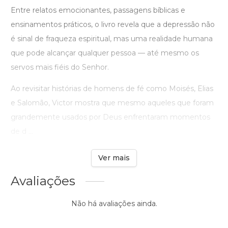
Entre relatos emocionantes, passagens bíblicas e
ensinamentos práticos, o livro revela que a depressão não
é sinal de fraqueza espiritual, mas uma realidade humana
que pode alcançar qualquer pessoa — até mesmo os
servos mais fiéis do Senhor.
Ao revisitar histórias de homens de fé como Moisés, Elias
e Salomão, Victor mostra que mesmo aqueles que foram
grandemente usados por Deus enfrentaram momentos
de d ...
Ver mais
Avaliações
Não há avaliações ainda.