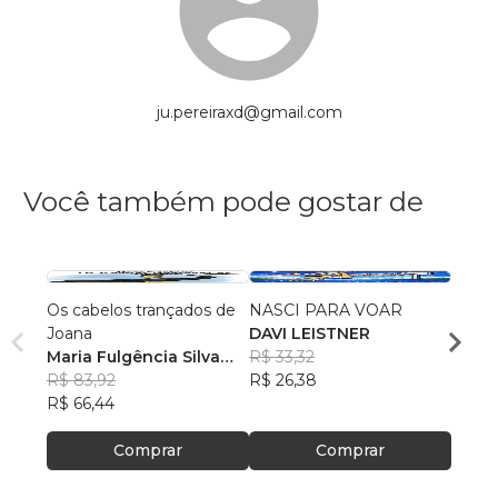
ju.pereiraxd@gmail.com
Você também pode gostar de
Os cabelos trançados de
NASCI PARA VOAR
MAD
Joana
DAVI LEISTNER
Luiz 
Maria Fulgência Silva
R$ 33,32
Silva
R$ 41
|Bomfim
R$ 83,92
R$ 26,38
R$ 33
R$ 66,44
Comprar
Comprar