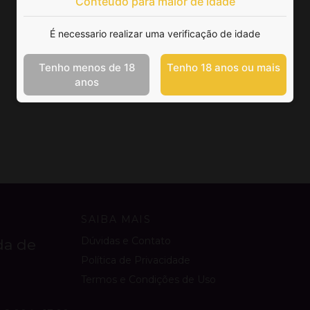
Conteúdo para maior de idade
É necessario realizar uma verificação de idade
Tenho menos de 18
Tenho 18 anos ou mais
anos
SAIBA MAIS
Dúvidas e Contato
da de
Política de Privacidade
Termos e Condições de Uso